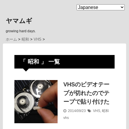
MENU
ヤマムギ
growing hard days.
ホーム
>
昭和
>
VHS
>
「 昭和 」 一覧
VHSのビデオテー
プが切れたのでテ
ープで貼り付けた
2014/09/23
VHS
,
昭和
vhs