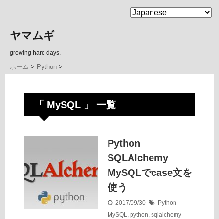
MENU
ヤマムギ
growing hard days.
ホーム
>
Python
>
「 MySQL 」 一覧
Python
SQLAlchemy
MySQLでcase文を
使う
2017/09/30
Python
MySQL
,
python
,
sqlalchemy