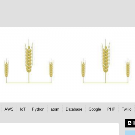
AWS
IoT
Python
atom
Database
Google
PHP
Twilio