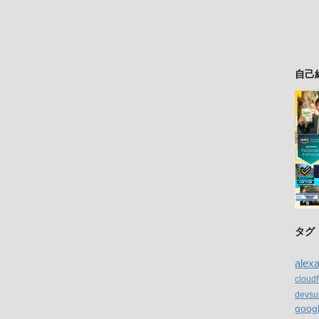
自己
タグ
alex
cloud
devsu
goog