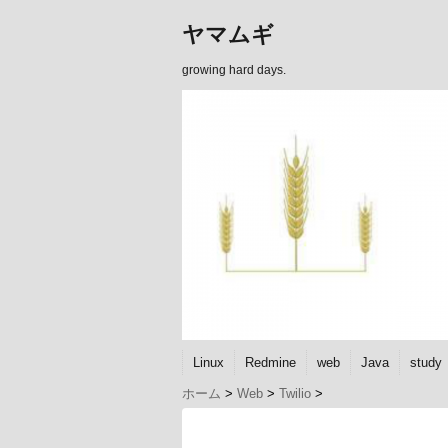
ヤマムギ
growing hard days.
Linux
Redmine
web
Java
study
ホーム
>
Web
>
Twilio
>