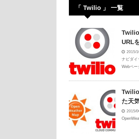
「 Twilio 」 一覧
Twi
URL
2015/1
ナビダイ
Webペー
Twil
た天
2015/0
OpenW