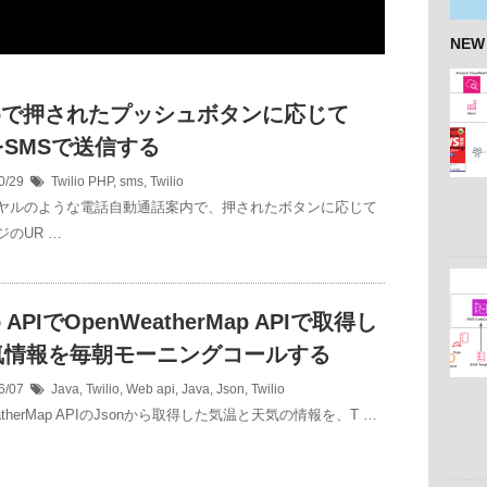
NEW
lioで押されたプッシュボタンに応じて
をSMSで送信する
0/29
Twilio
PHP
,
sms
,
Twilio
ヤルのような電話自動通話案内で、押されたボタンに応じて
ジのUR …
io APIでOpenWeatherMap APIで取得し
気情報を毎朝モーニングコールする
6/07
Java
,
Twilio
,
Web
api
,
Java
,
Json
,
Twilio
eatherMap APIのJsonから取得した気温と天気の情報を、T …