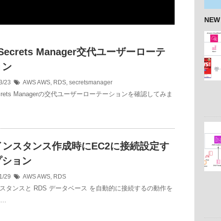
NEW
Secrets Manager交代ユーザーローテ
ョン
3/23
AWS
AWS
,
RDS
,
secretsmanager
ecrets Managerの交代ユーザーローテーションを確認してみま
インスタンス作成時にEC2に接続設定す
プション
1/29
AWS
AWS
,
RDS
インスタンスと RDS データベース を自動的に接続するの動作を
 …