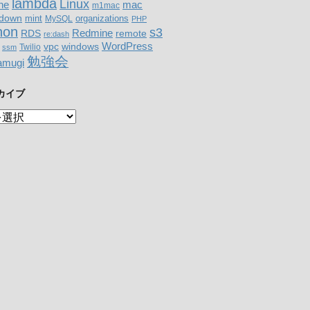
lambda
Linux
mac
ne
m1mac
down
organizations
mint
MySQL
PHP
hon
s3
RDS
Redmine
remote
re:dash
WordPress
windows
vpc
Twilio
ssm
勉強会
amugi
カイブ