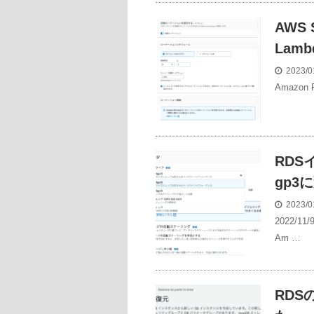
AWS 
Lam
2023/0
Amazon
RDS
gp3
2023/0
2022/
Am …
RD