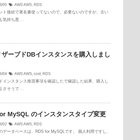
3/05
AWS
AWS
,
RDS
ント接続で署名書使ってないので、必要ないのですが、古い
も気持ち悪 …
リザーブドDBインスタンスを購入しまし
3/04
AWS
AWS
,
cost
,
RDS
ドインスタンス推奨事項を確認したで確認した結果、購入し
よさそうで …
 for MySQL のインスタンスタイプ変更
3/02
AWS
AWS
,
RDS
データベースは、RDS for MySQLです。 個人利用ですし、