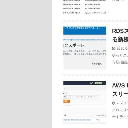
RDS
る新
2020/0
やったこ
う新機能
AWS
スリ
2020/0
クロスリ
ーキテク