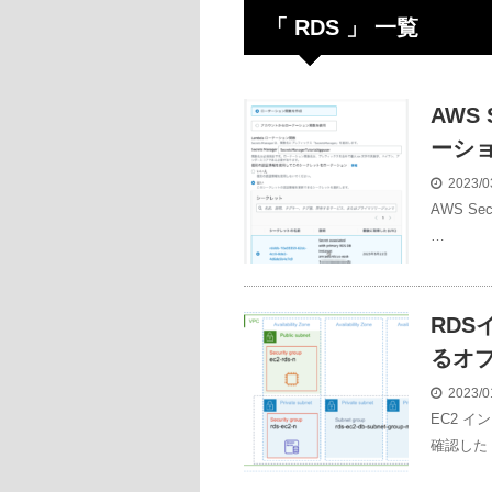
「 RDS 」 一覧
AWS 
ーシ
2023/0
AWS S
…
RDS
るオ
2023/0
EC2 
確認した