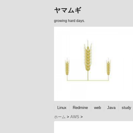
ヤマムギ
growing hard days.
Linux
Redmine
web
Java
study
ホーム
>
AWS
>