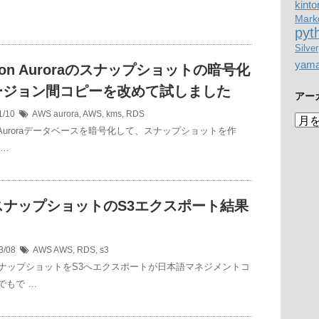
kinto
Mark
pyt
Silver
yam
zon Auroraのスナップショットの暗号化
ージョン間コピーを改めて試しました
アー
1/10
AWS
aurora
,
AWS
,
kms
,
RDS
ア
n Auroraデータベースを暗号化して、スナップショットを作
ー
カ
 …
イ
ブ
スナップショットのS3エクスポート結果
3/08
AWS
AWS
,
RDS
,
s3
スナップショットをS3へエクスポートが日本語マネジメントコ
でもで …