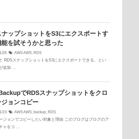
スナップショットをS3にエクスポートす
機能を試そうかと思った
1/26
AWS
AWS
,
RDS
と RDSスナップショットをS3にエクスポートできる、とい
が追加 …
 BackupでRDSスナップショットをクロ
ージョンコピー
1/23
AWS
AWS
,
backup
,
RDS
ージョンでコピーしたい対象と理由 このブログはブログのア
チャをコ …