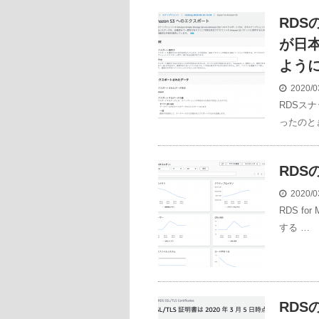
RDS
が日
よう
2020/0
RDSス
ったのと
RD
2020/0
RDS f
する …
RDS