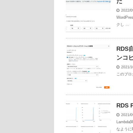
た
2022/0
WordP
クし …
RD
ンコ
2021/1
このブログ
RDS 
2021/0
Lamb
なようにR