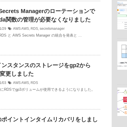
Secrets Managerのローテーションで
bda関数の管理が必要なくなりました
1/29
AWS
AWS
,
RDS
,
secretsmanager
 RDS と AWS Secrets Manager の統合を発表と …
インスタンスのストレージをgp2から
に変更しました
1/03
AWS
AWS
,
RDS
11/9にRDSでgp3ボリュームが使用できるようになりました。
Sのポイントインタイムリカバリをしまし