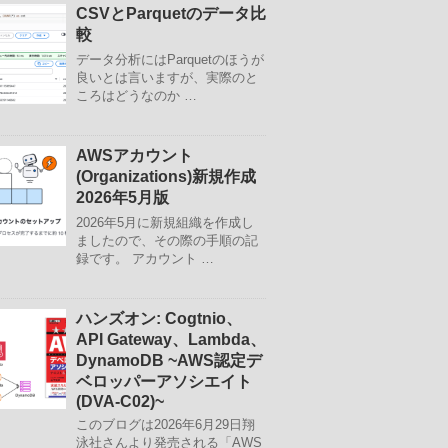
CSVとParquetのデータ比
較
データ分析にはParquetのほうが
良いとは言いますが、実際のと
ころはどうなのか …
AWSアカウント
(Organizations)新規作成
2026年5月版
2026年5月に新規組織を作成し
ましたので、その際の手順の記
録です。 アカウント …
ハンズオン: Cogtnio、
API Gateway、Lambda、
DynamoDB ~AWS認定デ
ベロッパーアソシエイト
(DVA-C02)~
このブログは2026年6月29日翔
泳社さんより発売される「AWS