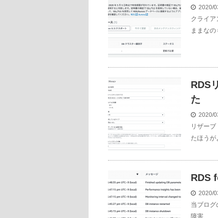
2020/0
クライア
ままなの
RDS
た
2020/0
リザーブ
たほうが
RDS
2020/0
当ブログの
障害 …