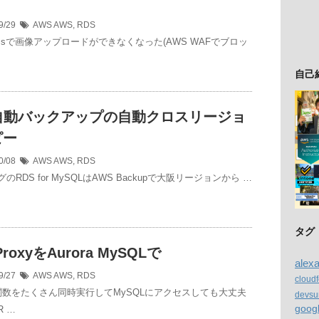
9/29
AWS
AWS
,
RDS
ressで画像アップロードができなくなった(AWS WAFでブロッ
自己
S自動バックアップの自動クロスリージョ
ピー
0/08
AWS
AWS
,
RDS
のRDS for MySQLはAWS Backupで大阪リージョンから …
タグ
ProxyをAurora MySQLで
alex
9/27
AWS
AWS
,
RDS
cloud
da関数をたくさん同時実行してMySQLにアクセスしても大丈夫
devsu
goog
 …