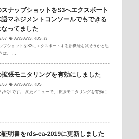
のスナップショットをS3へエクスポート
本語マネジメントコンソールでもできる
になってました
3/07
AWS
AWS
,
RDS
,
s3
ナップショットをS3にエクスポートする新機能を試そうかと思
きは、 …
Sの拡張モニタリングを有効にしました
3/06
AWS
AWS
,
RDS
or MySQLです。 変更メニューで、[拡張モニタリングを有効に
の証明書をrds-ca-2019に更新しました