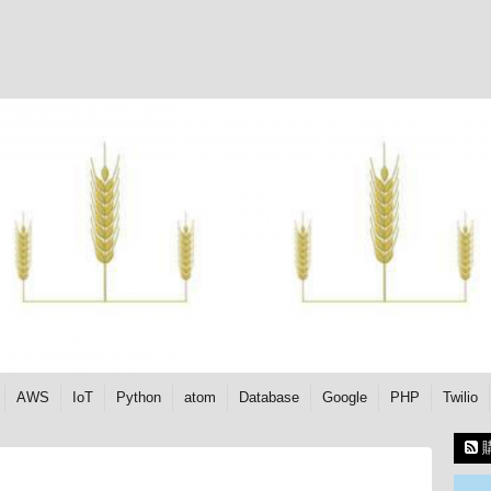
AWS
IoT
Python
atom
Database
Google
PHP
Twilio