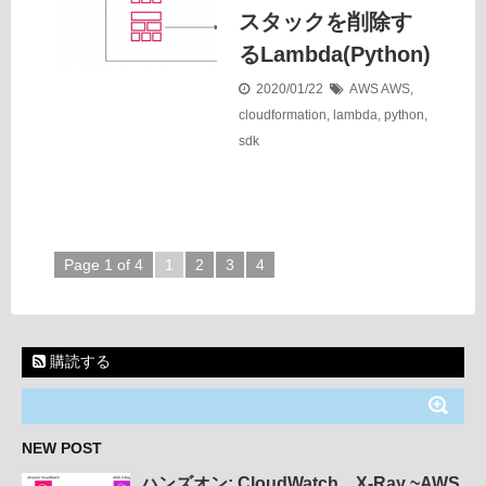
スタックを削除す
るLambda(Python)
2020/01/22
AWS
AWS
,
cloudformation
,
lambda
,
python
,
sdk
Page 1 of 4
1
2
3
4
購読する
NEW POST
ハンズオン: CloudWatch、X-Ray ~AWS