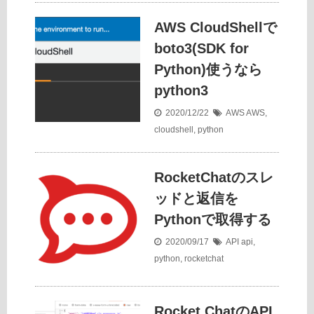
AWS CloudShellで
boto3(SDK for
Python)使うなら
python3
2020/12/22
AWS
AWS
,
cloudshell
,
python
RocketChatのスレ
ッドと返信を
Pythonで取得する
2020/09/17
API
api
,
python
,
rocketchat
Rocket.ChatのAPI