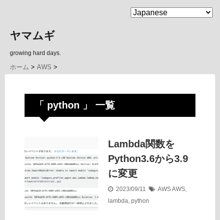
MENU
ヤマムギ
growing hard days.
ホーム
>
AWS
>
「 python 」 一覧
Lambda関数を
Python3.6から3.9
に変更
2023/09/11
AWS
AWS
,
lambda
,
python