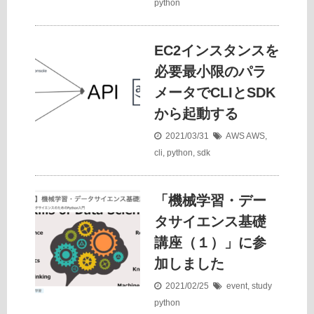
python
EC2インスタンスを
必要最小限のパラ
メータでCLIとSDK
から起動する
2021/03/31
AWS
AWS
,
cli
,
python
,
sdk
「機械学習・デー
タサイエンス基礎
講座（１）」に参
加しました
2021/02/25
event
,
study
python