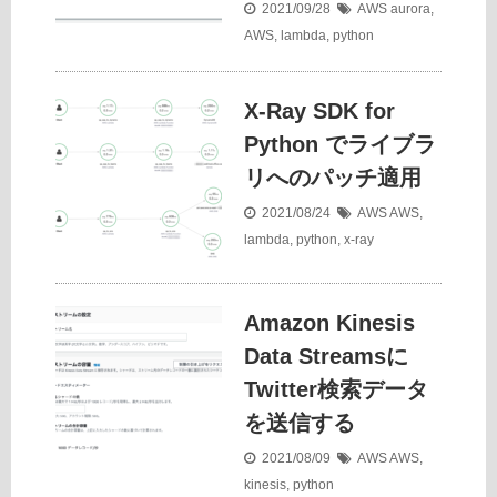
2021/09/28
AWS
aurora
,
AWS
,
lambda
,
python
X-Ray SDK for
Python でライブラ
リへのパッチ適用
2021/08/24
AWS
AWS
,
lambda
,
python
,
x-ray
Amazon Kinesis
Data Streamsに
Twitter検索データ
を送信する
2021/08/09
AWS
AWS
,
kinesis
,
python