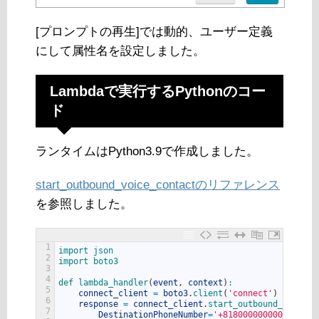
[プロンプトの再生]では動的、ユーザー定義
にして属性名を設定しました。
Lambdaで実行するPythonのコー
ド
ランタイムはPython3.9で作成しました。
start_outbound_voice_contactのリファレンス
を参照しました。
1
import 
json
2
import 
boto3
3
4
def 
lambda_handler
(
event
,
context
)
:
5
connect_client
=
boto3
.
client
(
'connect'
)
6
response
=
connect_client
.
start_outbound_voice_c
7
DestinationPhoneNumber
=
'+818000000000'
,