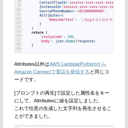
8
ContactFlowId
=
'xxxxxxx-xxxx-xxxx-xxxx-xxxxxx
9
InstanceId
=
'xxxxxxx-xxxx-xxxx-xxxx-xxxxxxxxx
10
SourcePhoneNumber
=
'+815000000000'
,
11
Attributes
=
{
12
'ReminderText'
:
'これはテストのリマインダー
13
}
14
)
15
return
{
16
'statusCode'
:
200
,
17
'body'
:
json
.
dumps
(
response
)
18
}
19
Attributes以外は
AWS Lambda(Python)から
Amazon Connectで電話を発信する
と同じコ
ードです。
[プロンプトの再生]で設定した属性名をキー
にして、Attributesに値を設定しました。
これで任意の生成した文字列を再生させるこ
とができました。