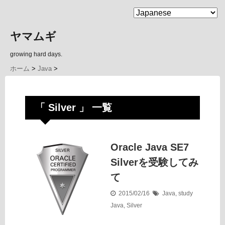
MENU
ヤマムギ
growing hard days.
ホーム
>
Java
>
「 Silver 」 一覧
Oracle Java SE7
Silverを受験してみ
て
2015/02/16
Java
,
study
Java
,
Silver