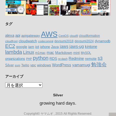
タグ
AWS
alexa
api
apigateway
cloudformation
CentOS
cloud9
cloudwatch
dynamodb
devsumi2018
devsumi2024
cloudfront
codecommit
EC2
jaws-ug
jaws
google
iam
Java
kintone
iot
iphone
lambda
Linux
mac
Markdown
m1mac
mint
MySQL
python
s3
RDS
Redmine
organizations
remote
PHP
re:dash
勉強会
WordPress
yamamugi
windows
Silver
vpc
Twilio
ssm
アーカイブ
ア
ー
Silver
カ
イ
growing hard days.
ブ
Copyright© ヤマムギ , 2015 All Rights Reserved.