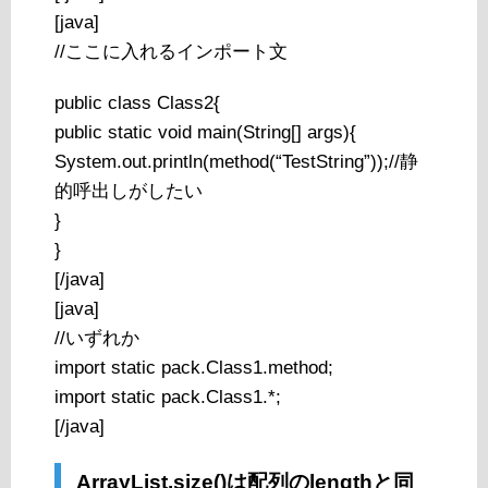
[java]
//ここに入れるインポート文
public class Class2{
public static void main(String[] args){
System.out.println(method(“TestString”));//静
的呼出しがしたい
}
}
[/java]
[java]
//いずれか
import static pack.Class1.method;
import static pack.Class1.*;
[/java]
ArrayList.size()は配列のlengthと同