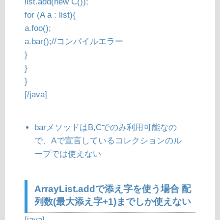
list.add(new C());
for (A a : list){
a.foo();
a.bar();//コンパイルエラー
}
}
}
[/java]
barメソッドはB,Cでのみ利用可能なの
で、Aで宣言しているコレクションのル
ープでは使えない
ArrayList.addで添え字を使う場合 配
列数(最大添え字+1)までしか使えない
[java]