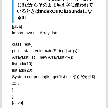
じ!!だからそのまま添え字に使われて
いるときはIndexOutOfBoundsにな
る!!!
[java]
import java.util.ArrayList;
class Test{
public static void main(String[] args){
ArrayList
list = new ArrayList<>();
list.add(10);
list.add(20);
System.out.println(list.get(list.size()));//実行時
エラー
}
}
[/java]