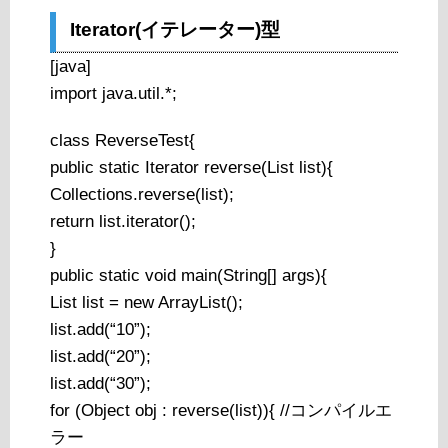
Iterator(イテレーター)型
[java]
import java.util.*;
class ReverseTest{
public static Iterator reverse(List list){
Collections.reverse(list);
return list.iterator();
}
public static void main(String[] args){
List list = new ArrayList();
list.add(“10”);
list.add(“20”);
list.add(“30”);
for (Object obj : reverse(list)){ //コンパイルエ
ラー