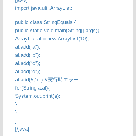
import java.util.ArrayList;
public class StringEquals {
public static void main(String[] args){
ArrayList
al = new ArrayList
(10);
al.add(“a”);
al.add(“b”);
al.add(“c”);
al.add(“d”);
al.add(5,”e”);//実行時エラー
for(String a:al){
System.out.print(a);
}
}
}
[/java]