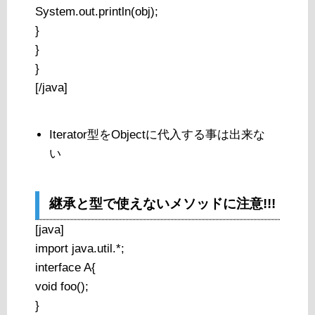
System.out.println(obj);
}
}
}
[/java]
Iterator型をObjectに代入する事は出来な
い
継承と型で使えないメソッドに注意!!!
[java]
import java.util.*;
interface A{
void foo();
}