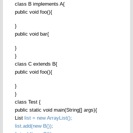
class B implements A{
public void foo(){
}
public void bar{
}
}
class C extends B{
public void foo(){
}
}
class Test {
public static void main(String[] args){
List
list = new ArrayList
();
list.add(new B());