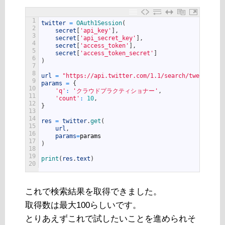
1
twitter
=
OAuth1Session
(
2
secret
[
'api_key'
]
,
3
secret
[
'api_secret_key'
]
,
4
secret
[
'access_token'
]
,
5
secret
[
'access_token_secret'
]
6
)
7
8
url
=
"https://api.twitter.com/1.1/search/tweets.jso
9
params
=
{
10
'q'
:
'クラウドプラクティショナー'
,
11
'count'
:
10
,
12
}
13
14
res
=
twitter
.
get
(
15
url
,
16
params
=
params
17
)
18
19
print
(
res
.
text
)
20
これで検索結果を取得できました。
取得数は最大100らしいです。
とりあえずこれで試したいことを進められそ