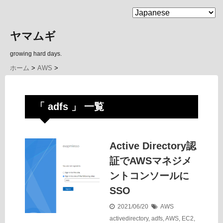
MENU
ヤマムギ
growing hard days.
ホーム
>
AWS
>
「 adfs 」 一覧
Active Directory認
証でAWSマネジメ
ントコンソールに
SSO
2021/06/20
AWS
activedirectory
,
adfs
,
AWS
,
EC2
,