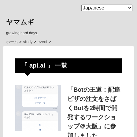
MENU
ヤマムギ
growing hard days.
ホーム
>
study
>
event
>
「 api.ai 」 一覧
「Botの王道：配達
ピザの注文をさば
くBotを2時間で開
発するワークショ
ップ＠大阪」に参
加しました