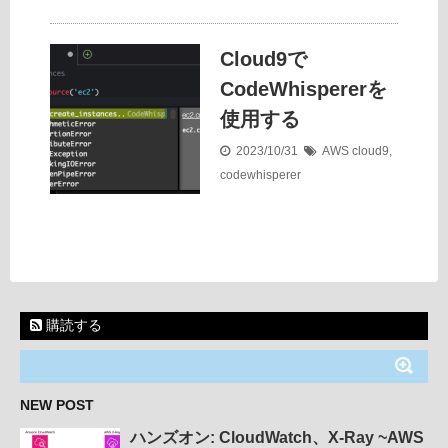
Cloud9で
CodeWhispererを
使用する
2023/10/31
AWS
cloud9
,
codewhisperer
購読する
NEW POST
ハンズオン: CloudWatch、X-Ray ~AWS