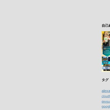
自己
タグ
alex
cloud
devsu
goog