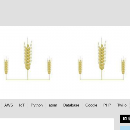
AWS
IoT
Python
atom
Database
Google
PHP
Twilio