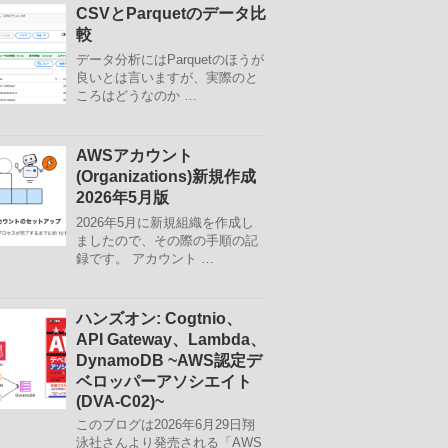
CSVとParquetのデータ比
較
データ分析にはParquetのほうが
良いとは言いますが、実際のと
ころはどうなのか …
AWSアカウント
(Organizations)新規作成
2026年5月版
2026年5月に新規組織を作成し
ましたので、その際の手順の記
録です。 アカウント …
ハンズオン: Cogtnio、
API Gateway、Lambda、
DynamoDB ~AWS認定デ
ベロッパーアソシエイト
(DVA-C02)~
このブログは2026年6月29日翔
泳社さんより発売される「AWS