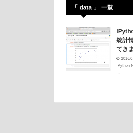
「 data 」 一覧
IPy
統計
てき
2016/0
IPyth
…