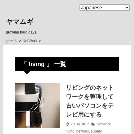
MENU
ヤマムギ
growing hard days.
ホーム
>
NetWork
>
「 living 」 一覧
リビングのネット
ワークを整理して
古いパソコンをテ
レビ用にする
2014/10/12
NetWork
living
,
network
,
supply