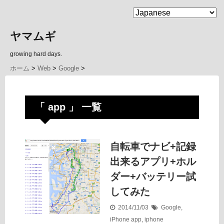
MENU
ヤマムギ
growing hard days.
ホーム
>
Web
>
Google
>
「 app 」 一覧
自転車でナビ+記録
出来るアプリ+ホル
ダー+バッテリー試
してみた
2014/11/03
Google
,
iPhone
app
,
iphone