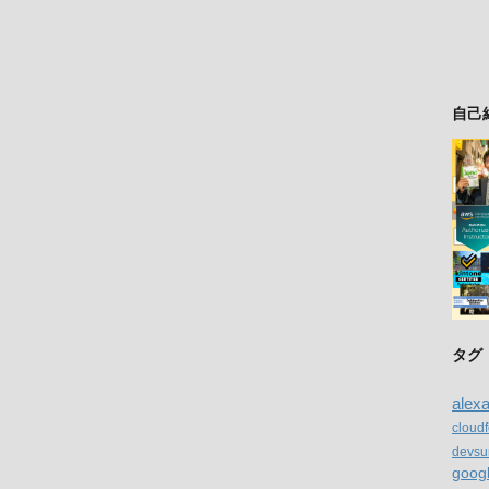
自己
タグ
alex
cloud
devsu
goog