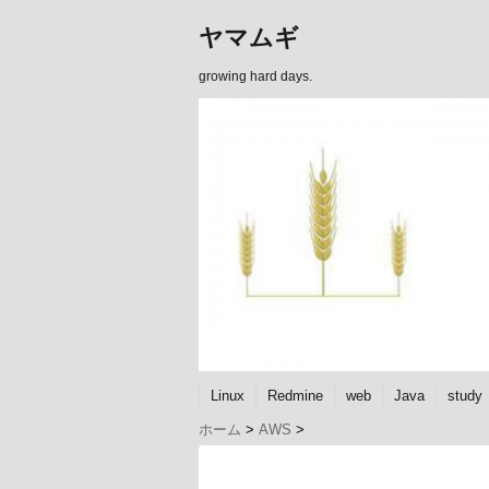
ヤマムギ
growing hard days.
Linux
Redmine
web
Java
study
ホーム
>
AWS
>