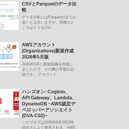
CSVとParquetのデータ比
較
データ分析にはParquetのほうが
良いとは言いますが、実際のと
ころはどうなのか …
AWSアカウント
(Organizations)新規作成
2026年5月版
2026年5月に新規組織を作成し
ましたので、その際の手順の記
録です。 アカウント …
ハンズオン: Cogtnio、
API Gateway、Lambda、
DynamoDB ~AWS認定デ
ベロッパーアソシエイト
(DVA-C02)~
このブログは2026年6月29日翔
泳社さんより発売される「AWS