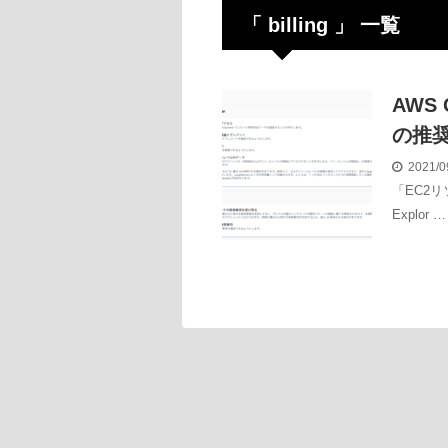
「 billing 」 一覧
AWS 
の推
2021/0
「EC2
Explor …