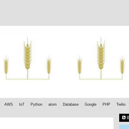
AWS
IoT
Python
atom
Database
Google
PHP
Twilio