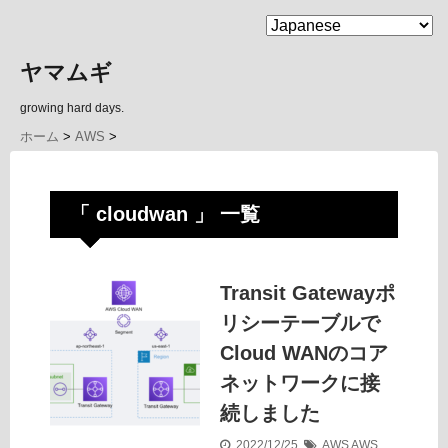
MENU
ヤマムギ
growing hard days.
ホーム
>
AWS
>
「 cloudwan 」 一覧
Transit Gatewayポ
リシーテーブルで
Cloud WANのコア
ネットワークに接
続しました
2022/12/25
AWS
AWS
,