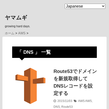
MENU
ヤマムギ
growing hard days.
ホーム
>
AWS
>
「 DNS 」 一覧
Route53でドメイン
を新規取得して
DNSレコードを設
定する
2015/11/03
AWS
AWS
,
DNS
,
Route53