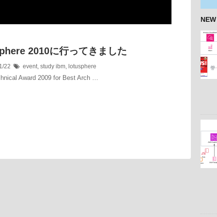
NEW
sphere 2010に行ってきました
1/22
event
,
study
ibm
,
lotusphere
hnical Award 2009 for Best Arch …