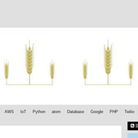
AWS
IoT
Python
atom
Database
Google
PHP
Twilio