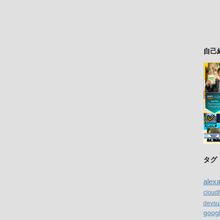
自己
タグ
alex
cloud
devsu
goog