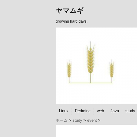
ヤマムギ
growing hard days.
Linux
Redmine
web
Java
study
ホーム
>
study
>
event
>