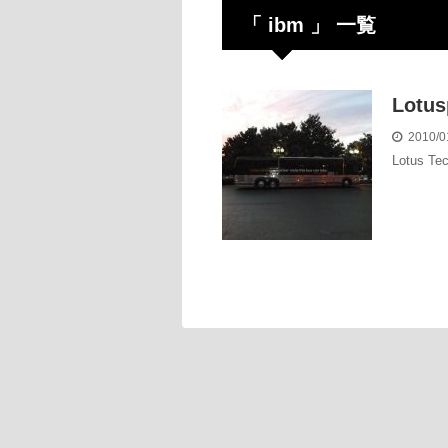
「 ibm 」 一覧
Lotu
2010/0
Lotus Tec