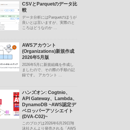
CSVとParquetのデータ比
較
データ分析にはParquetのほうが
良いとは言いますが、実際のと
ころはどうなのか …
AWSアカウント
(Organizations)新規作成
2026年5月版
2026年5月に新規組織を作成し
ましたので、その際の手順の記
録です。 アカウント …
ハンズオン: Cogtnio、
API Gateway、Lambda、
DynamoDB ~AWS認定デ
ベロッパーアソシエイト
(DVA-C02)~
このブログは2026年6月29日翔
泳社さんより発売される「AWS