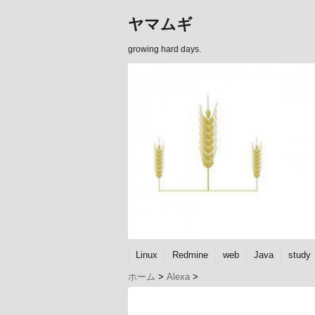
ヤマムギ
growing hard days.
Linux
Redmine
web
Java
study
ホーム
>
Alexa
>