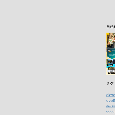
自己
タグ
alex
cloud
devsu
goog