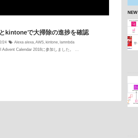
NEW
xaとkintoneで大掃除の進捗を確認
2/24
Alexa
alexa
,
AWS
,
kintone
,
lamnbda
kill Advent Calendar 2018に参加しました。 …