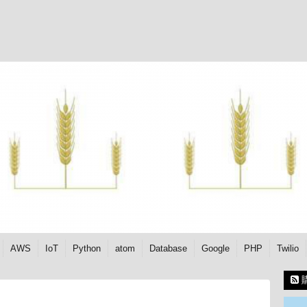
AWS
IoT
Python
atom
Database
Google
PHP
Twilio