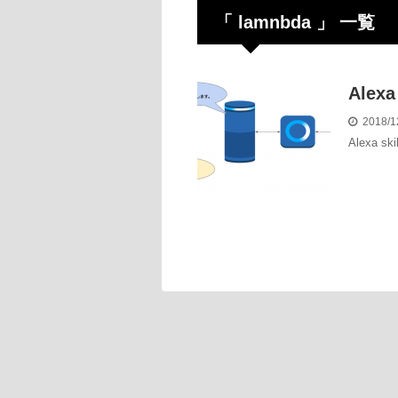
「 lamnbda 」 一覧
Ale
2018/1
Alexa s