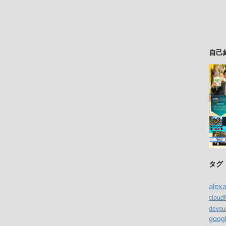
自己
タグ
alex
cloud
devsu
goog