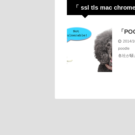
「 ssl tls mac chro
「PO
2014/1
poodle
各社が騒ぎ立