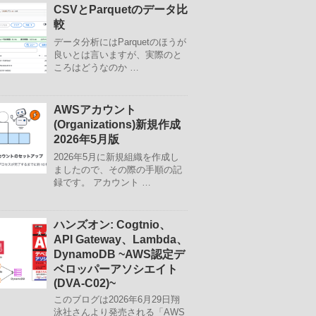
CSVとParquetのデータ比
較
データ分析にはParquetのほうが
良いとは言いますが、実際のと
ころはどうなのか …
AWSアカウント
(Organizations)新規作成
2026年5月版
2026年5月に新規組織を作成し
ましたので、その際の手順の記
録です。 アカウント …
ハンズオン: Cogtnio、
API Gateway、Lambda、
DynamoDB ~AWS認定デ
ベロッパーアソシエイト
(DVA-C02)~
このブログは2026年6月29日翔
泳社さんより発売される「AWS