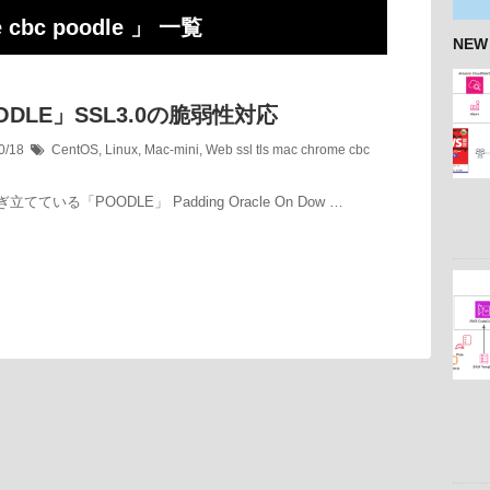
me cbc poodle 」 一覧
NEW
ODLE」SSL3.0の脆弱性対応
0/18
CentOS
,
Linux
,
Mac-mini
,
Web
ssl tls mac chrome cbc
てている「POODLE」 Padding Oracle On Dow …