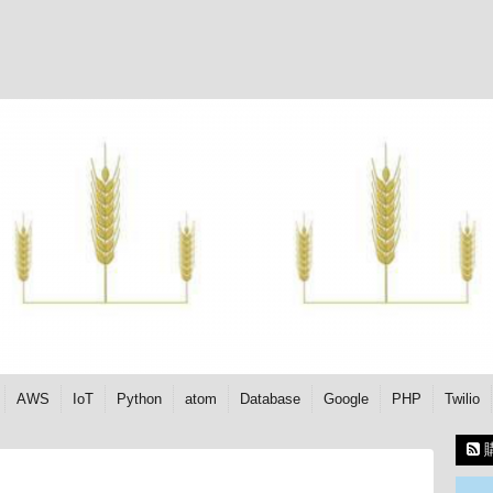
AWS
IoT
Python
atom
Database
Google
PHP
Twilio