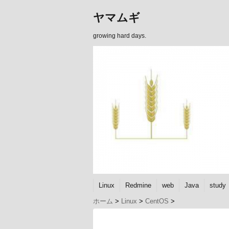
ヤマムギ
growing hard days.
Linux
Redmine
web
Java
study
ホーム
>
Linux
>
CentOS
>