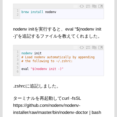
1
brew 
install 
nodenv
2
nodenv initを実行すると、eval “$(nodenv init
-)”を追記するファイルを教えてくれました。
1
nodenv 
init
2
# Load nodenv automatically by appending
3
# the following to ~/.zshrc:
4
5
eval
"$(nodenv init -)"
6
.zshrcに追記しました。
ターミナルを再起動してcurl -fsSL
https://github.com/nodenv/nodenv-
installer/raw/master/bin/nodenv-doctor | bash