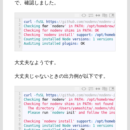
で、確認しました。
1
curl
-
fsSL 
https
:
//github.com/nodenv/nodenv-installe
2
Checking 
for
`
nodenv
' in PATH: /opt/homebrew/bin/nod
3
Checking for nodenv shims in PATH: OK
4
Checking `nodenv install'
support
:
/
opt
/
homebrew
/
bin
5
Counting 
installed 
Node 
versions
:
1
versions
6
Auditing 
installed 
plugins
:
OK
7
大丈夫なようです。
大丈夫じゃないときの出力例が以下です。
1
curl
-
fsSL 
https
:
//github.com/nodenv/nodenv-installe
2
Checking 
for
`
nodenv
' in PATH: /opt/homebrew/bin/nod
3
Checking for nodenv shims in PATH: not found
4
  The directory `/Users/yamashita/.nodenv/shims'
mus
5
Please 
run
`
nodenv 
init
' and follow the instructio
6
7
Checking `nodenv install'
support
:
/
opt
/
homebrew
/
bin
8
Counting 
installed 
Node 
versions
:
1
versions
9