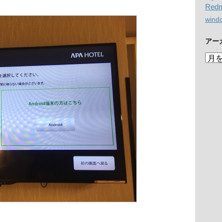
Redm
wind
アー
ア
ー
カ
イ
ブ