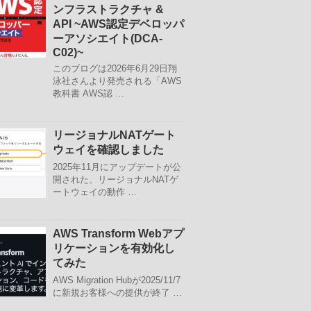
ンフラストラクチャ &
API ~AWS認定デベロッパ
ーアソシエイト(DCA-
C02)~
このブログは2026年6月29日翔
泳社さんより発売される「AWS
教科書 AWS認 …
リージョナルNATゲート
ウェイを確認しました
2025年11月にアップデートが公
開された、リージョナルNATゲ
ートウェイの動作 …
AWS Transform Webアプ
リケーションを有効化し
てみた
AWS Migration Hubが2025/11/7
に新規お客様への提供が終了 …