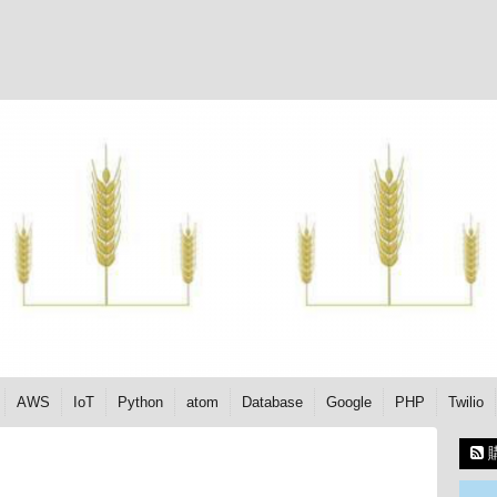
AWS
IoT
Python
atom
Database
Google
PHP
Twilio