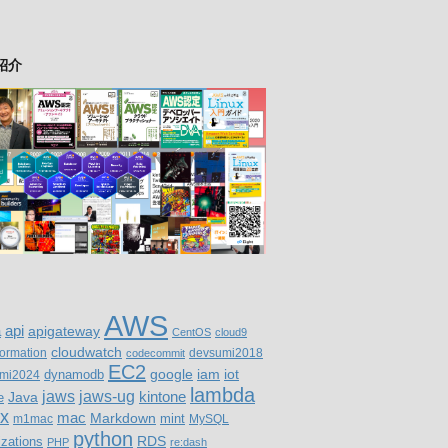
紹介
AWS
a
api
apigateway
CentOS
cloud9
cloudwatch
formation
devsumi2018
codecommit
EC2
google
iam
iot
mi2024
dynamodb
lambda
jaws
jaws-ug
Java
kintone
e
ux
mac
Markdown
m1mac
mint
MySQL
python
RDS
izations
PHP
re:dash