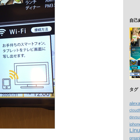
自己
タグ
alex
cloud
devsu
iphon
Lin
organ