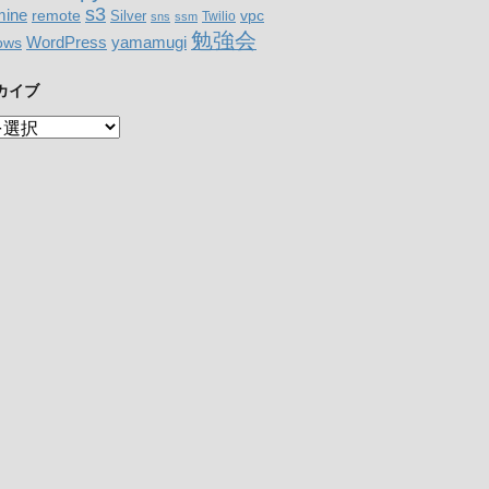
s3
ine
remote
Silver
vpc
Twilio
sns
ssm
勉強会
WordPress
yamamugi
ows
カイブ