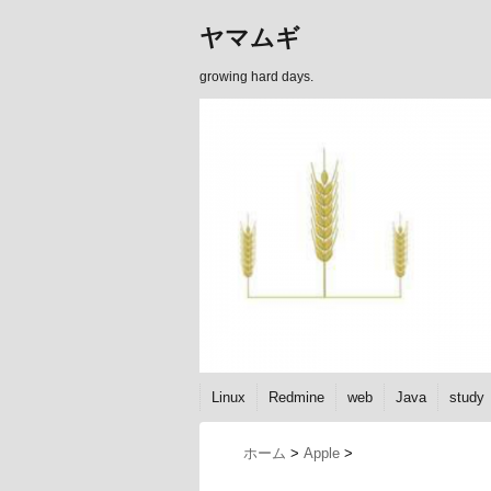
ヤマムギ
growing hard days.
Linux
Redmine
web
Java
study
ホーム
>
Apple
>