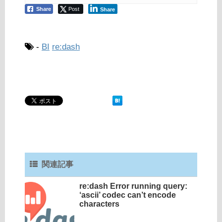
Share
Post
Share
-
BI
re:dash
関連記事
re:dash Error running query:
‘ascii’ codec can’t encode
characters