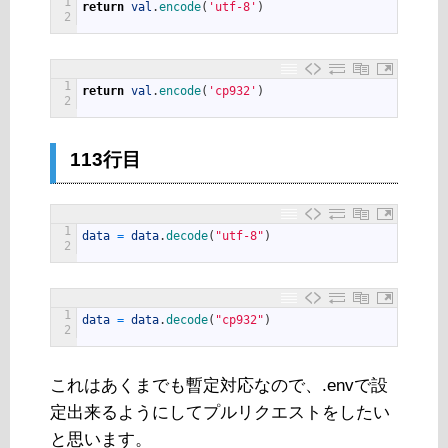
1
return
val
.
encode
(
'utf-8'
)
2
1
return
val
.
encode
(
'cp932'
)
2
113行目
1
data
=
data
.
decode
(
"utf-8"
)
2
1
data
=
data
.
decode
(
"cp932"
)
2
これはあくまでも暫定対応なので、.envで設
定出来るようにしてプルリクエストをしたい
と思います。