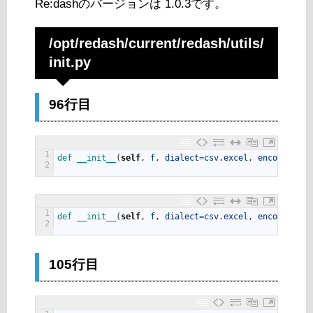
Re:dashのバージョンは 1.0.3です。
/opt/redash/current/redash/utils/
init
.py
96行目
1
def 
__init__
(
self
,
f
,
dialect
=
csv
.
excel
,
encoding
=
"u
2
1
def 
__init__
(
self
,
f
,
dialect
=
csv
.
excel
,
encoding
=
"c
2
105行目