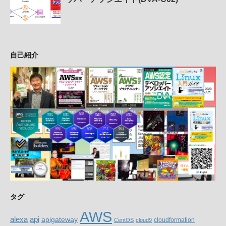
自己紹介
タグ
AWS
alexa
api
apigateway
cloudformation
CentOS
cloud9