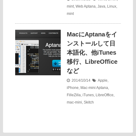
mint
,
Web
Aptana
,
Java
,
Linux
,
mint
MacにAptanaをイ
ンストールして日
本語化、他iTunes
移行、LibreOffice
など
2014/10/14
Apple
,
iPhone
,
Mac-mini
Aptana
,
FilleZilla
,
iTunes
,
LibreOffice
,
mac-mini
,
Skitch