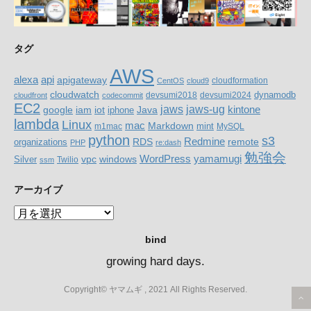
タグ
AWS
alexa
api
apigateway
cloudformation
CentOS
cloud9
cloudwatch
dynamodb
devsumi2018
devsumi2024
cloudfront
codecommit
EC2
jaws-ug
jaws
google
iam
Java
kintone
iot
iphone
lambda
Linux
mac
Markdown
m1mac
mint
MySQL
python
s3
RDS
Redmine
organizations
remote
PHP
re:dash
勉強会
WordPress
yamamugi
windows
Silver
vpc
Twilio
ssm
アーカイブ
ア
ー
bind
カ
イ
growing hard days.
ブ
Copyright© ヤマムギ , 2021 All Rights Reserved.