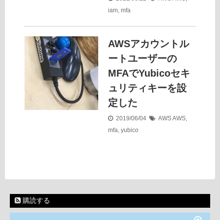
iam
,
mfa
AWSアカウントル
ートユーザーの
MFAでYubicoセキ
ュリティキーを設
定した
2019/06/04
AWS
AWS
,
mfa
,
yubico
購読する