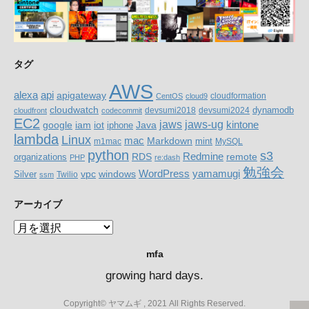
タグ
AWS
alexa
api
apigateway
cloudformation
CentOS
cloud9
cloudwatch
dynamodb
devsumi2018
devsumi2024
cloudfront
codecommit
EC2
jaws-ug
jaws
google
iam
Java
kintone
iot
iphone
lambda
Linux
mac
Markdown
m1mac
mint
MySQL
python
s3
RDS
Redmine
organizations
remote
PHP
re:dash
勉強会
WordPress
yamamugi
windows
Silver
vpc
Twilio
ssm
アーカイブ
ア
ー
mfa
カ
イ
growing hard days.
ブ
Copyright© ヤマムギ , 2021 All Rights Reserved.