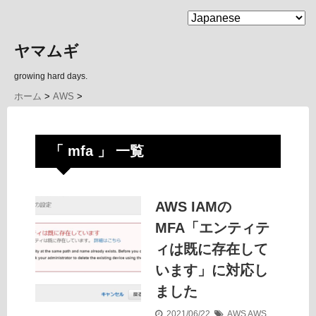
MENU
ヤマムギ
growing hard days.
ホーム
>
AWS
>
「 mfa 」 一覧
AWS IAMの
MFA「エンティテ
ィは既に存在して
います」に対応し
ました
2021/06/22
AWS
AWS
,