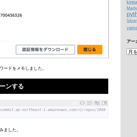
kinto
Mark
pyt
Silver
yam
アー
ア
ー
カ
ワードをメモしました。
イ
ブ
ローンする
ecommit.ap-northeast-1.amazonaws.com/v1/repos/2048
みました。