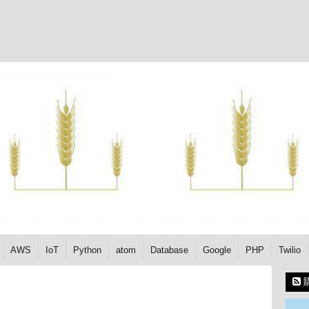
AWS
IoT
Python
atom
Database
Google
PHP
Twilio