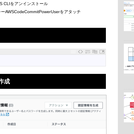
からAWS CLIをアンインストール
WSCodeCommitPowerUserをアタッチ
の作成