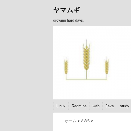
ヤマムギ
growing hard days.
Linux
Redmine
web
Java
study
ホーム
>
AWS
>