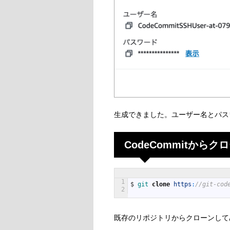
生成できました。ユーザー名とパス
CodeCommitからク
1
$
git 
clone
https
:
//git-cod
2
既存のリポジトリからクローンして