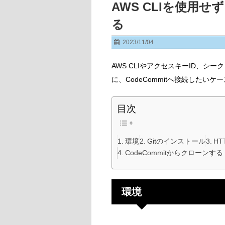
AWS CLIを使用せず
る
2023/11/04
AWS CLIやアクセスキーID、
に、CodeCommitへ接続したい
目次
環境
Gitのインストール
HT
CodeCommitからクローンする
環境