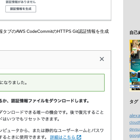
のAWS CodeCommitのHTTPS Git認証情報を生成
自己
タグ
alex
cloud
devsu
goog