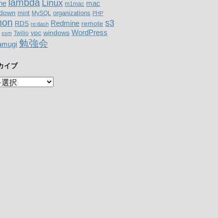
lambda
Linux
mac
ne
m1mac
down
organizations
mint
MySQL
PHP
hon
s3
RDS
Redmine
remote
re:dash
WordPress
windows
vpc
Twilio
ssm
勉強会
amugi
カイブ