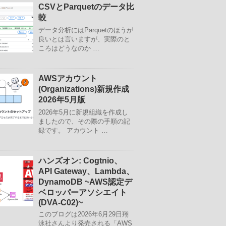
CSVとParquetのデータ比
較
データ分析にはParquetのほうが
良いとは言いますが、実際のと
ころはどうなのか …
AWSアカウント
(Organizations)新規作成
2026年5月版
2026年5月に新規組織を作成し
ましたので、その際の手順の記
録です。 アカウント …
ハンズオン: Cogtnio、
API Gateway、Lambda、
DynamoDB ~AWS認定デ
ベロッパーアソシエイト
(DVA-C02)~
このブログは2026年6月29日翔
泳社さんより発売される「AWS