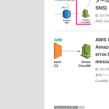
メール通
SNS)
2017/0
AWS Cl
AWS 
Amaz
error
mess
2017/0
参考ページ
CloudWa
Page 2 of 2
1
2