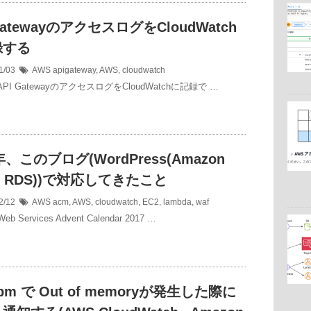
GatewayのアクセスログをCloudWatch
録する
1/03
AWS
apigateway
,
AWS
,
cloudwatch
 API GatewayのアクセスログをCloudWatchに記録で …
年、このブログ(WordPress(Amazon
 + RDS))で対応してきたこと
2/12
AWS
acm
,
AWS
,
cloudwatch
,
EC2
,
lambda
,
waf
eb Services Advent Calendar 2017 …
fpm で Out of memoryが発生した際に