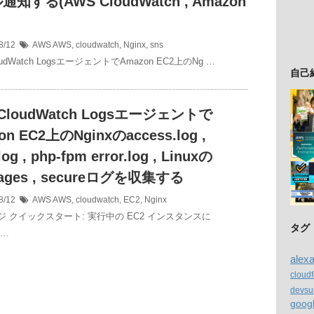
知する(AWS CloudWatch , Amazon
8/12
AWS
AWS
,
cloudwatch
,
Nginx
,
sns
oudWatch LogsエージェントでAmazon EC2上のNg …
自己
CloudWatch Logsエージェントで
on EC2上のNginxのaccess.log ,
.log , php-fpm error.log , Linuxの
ages , secureログを収集する
8/12
AWS
AWS
,
cloudwatch
,
EC2
,
Nginx
 クイックスタート: 実行中の EC2 インスタンスに
タグ
 …
alex
cloud
devsu
goog