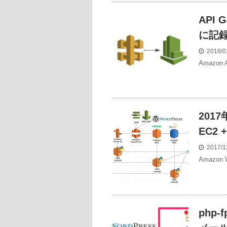
API 
に記
2018/0
Amazon
2017
EC2
2017/1
Amazon W
php-