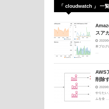
「 cloudwatch 」 一
Ama
スア
2020/0
本ブログの
…
AWS
削除
2020/0
やりたいこ
ムを全 …