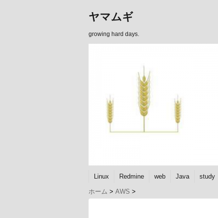
ヤマムギ
growing hard days.
Linux
Redmine
web
Java
study
ホーム
>
AWS
>