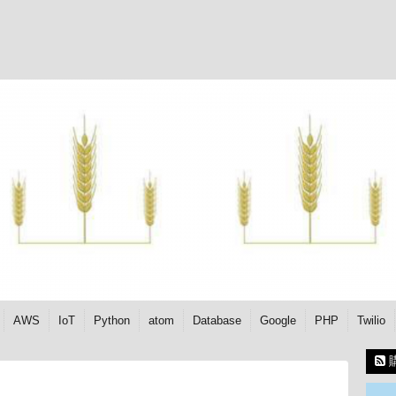
AWS
IoT
Python
atom
Database
Google
PHP
Twilio