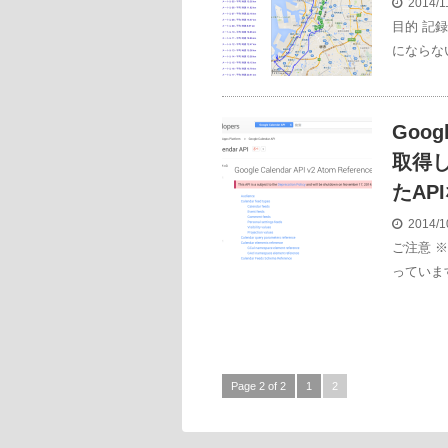
2014/1
目的 記
にならな
Goo
取得し
たAP
2014/1
ご注意 
っていま
Page 2 of 2
1
2