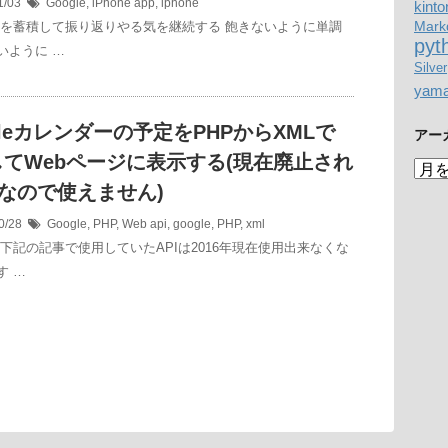
1/03
Google
,
iPhone
app
,
iphone
kinto
Mark
録を蓄積して振り返りやる気を継続する 飽きないように単調
pyt
いように …
Silver
yam
gleカレンダーの予定をPHPからXMLで
アー
てWebページに表示する(現在廃止され
ア
ー
Iなので使えません)
カ
0/28
Google
,
PHP
,
Web
api
,
google
,
PHP
,
xml
イ
※下記の記事で使用していたAPIは2016年現在使用出来なくな
ブ
す …