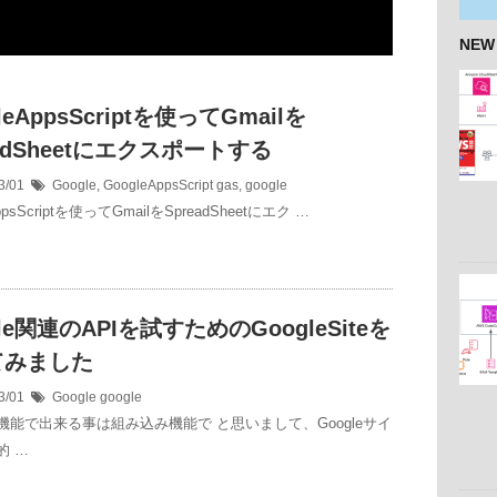
NEW
leAppsScriptを使ってGmailを
eadSheetにエクスポートする
3/01
Google
,
GoogleAppsScript
gas
,
google
ppsScriptを使ってGmailをSpreadSheetにエク …
gle関連のAPIを試すためのGoogleSiteを
てみました
3/01
Google
google
機能で出来る事は組み込み機能で と思いまして、Googleサイ
的 …