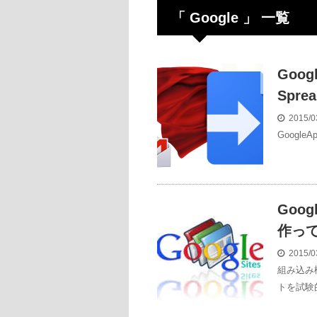
「 Google 」 一覧
Goog
Spr
2015/0
GoogleA
Goo
作っ
2015/0
組み込み
トを試験