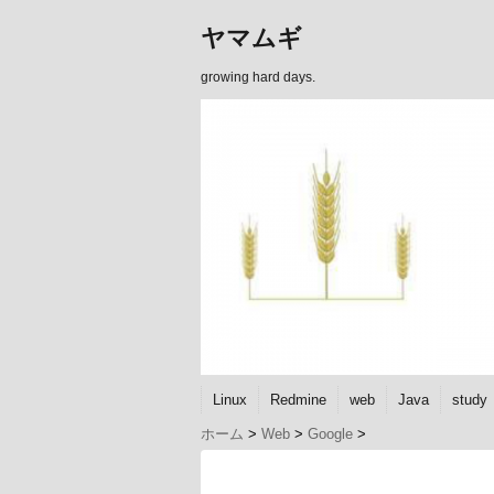
ヤマムギ
growing hard days.
Linux
Redmine
web
Java
study
ホーム
>
Web
>
Google
>