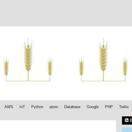
AWS
IoT
Python
atom
Database
Google
PHP
Twilio