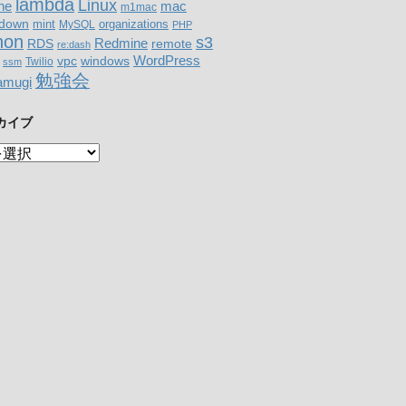
lambda
Linux
mac
ne
m1mac
down
organizations
mint
MySQL
PHP
hon
s3
RDS
Redmine
remote
re:dash
WordPress
windows
vpc
Twilio
ssm
勉強会
amugi
カイブ