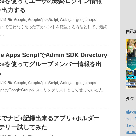
viceを使ってユーザの最終ログイン情報
を出力する
1/15
Google
,
GoogleAppsScript
,
Web
gas
,
googleapps
leAppsで使わなくなったアカウントを確認する方法として、最終
自己
 …
e Apps ScriptでAdmin SDK Directory
viceを使ってグループメンバー情報を出
る
1/10
Google
,
GoogleAppsScript
,
Web
gas
,
googleapps
eAppsのGoogleGroupをメーリングリストとして使っている人
タグ
alex
車でナビ+記録出来るアプリ+ホルダー
cloud
devsu
ッテリー試してみた
goog