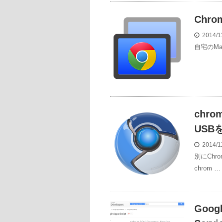
Chr
2014/1
自宅のMa
chr
USB
2014/1
別にCh
chrom …
Googl