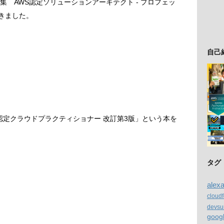
集 AWS認定ソリューションアーキテクト - プロフェッ
きました。
自己
S認定クラウドプラクティショナー 改訂第3版」という本を
タグ
alex
cloud
devsu
goog