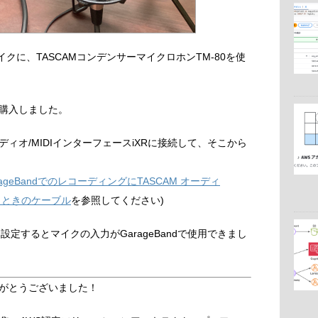
マイクに、TASCAMコンデンサーマイクロホンTM-80を使
購入しました。
ーディオ/MIDIインターフェースiXRに接続して、そこから
rageBandでのレコーディングにTASCAM オーディ
使うときのケーブル
を参照してください)
に設定するとマイクの入力がGarageBandで使用できまし
がとうございました！