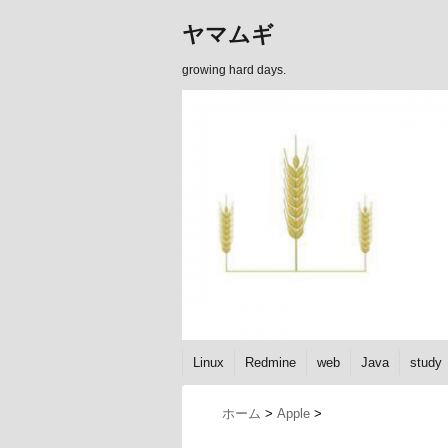
ヤマムギ
growing hard days.
Linux
Redmine
web
Java
study
ホーム
>
Apple
>