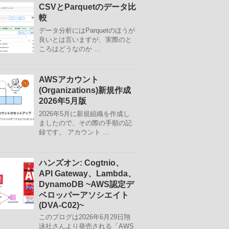
CSVとParquetのデータ比
較
データ分析にはParquetのほうが
良いとは言いますが、実際のと
ころはどうなのか …
AWSアカウント
(Organizations)新規作成
2026年5月版
2026年5月に新規組織を作成し
ましたので、その際の手順の記
録です。 アカウント …
ハンズオン: Cogtnio、
API Gateway、Lambda、
DynamoDB ~AWS認定デ
ベロッパーアソシエイト
(DVA-C02)~
このブログは2026年6月29日翔
泳社さんより発売される「AWS