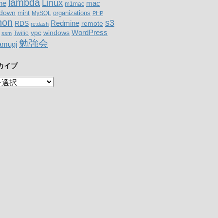
lambda
Linux
mac
ne
m1mac
down
organizations
mint
MySQL
PHP
hon
s3
RDS
Redmine
remote
re:dash
WordPress
windows
vpc
Twilio
ssm
勉強会
amugi
カイブ