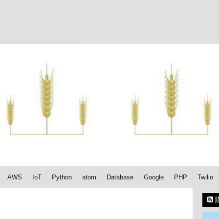
AWS
IoT
Python
atom
Database
Google
PHP
Twilio