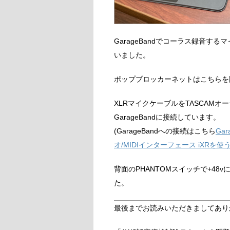
GarageBandでコーラス録音する
いました。
ポップブロッカーネットはこちらを
XLRマイクケーブルをTASCAMオ
GarageBandに接続しています。
(GarageBandへの接続はこちら
Ga
オ/MIDIインターフェース iXRを
背面のPHANTOMスイッチで+48v
た。
最後までお読みいただきましてあり