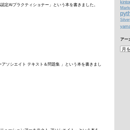
kinto
S認定AIプラクティショナー」という本を書きました。
Mark
pyt
Silver
yam
アー
ア
ー
カ
パーアソシエイト テキスト＆問題集 」という本を書きまし
イ
ブ