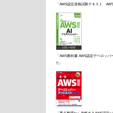
「AWS認定資格試験テキスト AW
「AWS教科書 AWS認定デベロッ
た。