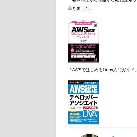
「要点整理から攻略するAWS認定
書きました。
「AWSではじめるLinux入門ガイ