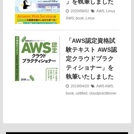
」を執筆しました
2020/08/02
AWS
,
Linux
AWS
,
book
,
Linux
「AWS認定資格試
験テキスト AWS認
定クラウドプラク
ティショナー」を
執筆いたしました
2019/04/20
AWS
AWS
,
book
,
cetified
,
cloudpractitioner