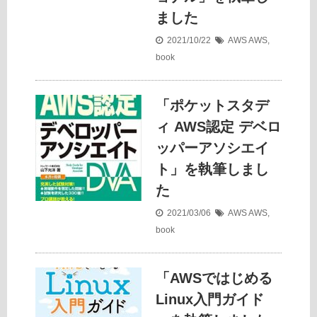
ました
2021/10/22
AWS
AWS
,
book
「ポケットスタデ
ィ AWS認定 デベロ
ッパーアソシエイ
ト」を執筆しまし
た
2021/03/06
AWS
AWS
,
book
「AWSではじめる
Linux入門ガイド