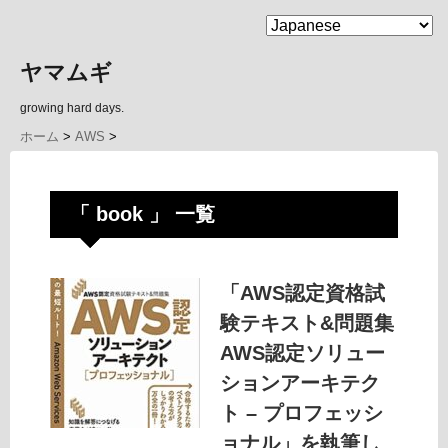
MENU
ヤマムギ
growing hard days.
ホーム
>
AWS
>
「 book 」 一覧
「AWS認定資格試
験テキスト&問題集
AWS認定ソリュー
ションアーキテク
ト – プロフェッシ
ョナル」を執筆し