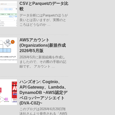
CSVとParquetのデータ比
較
データ分析にはParquetのほうが
良いとは言いますが、実際のと
ころはどうなのか …
AWSアカウント
(Organizations)新規作成
2026年5月版
2026年5月に新規組織を作成し
ましたので、その際の手順の記
録です。 アカウント …
ハンズオン: Cogtnio、
API Gateway、Lambda、
DynamoDB ~AWS認定デ
ベロッパーアソシエイト
(DVA-C02)~
このブログは2026年6月29日翔
泳社さんより発売される「AWS