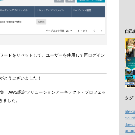
自己
ワードをリセットして、ユーザーを使用して再ログイン
がとうございました！
集 AWS認定ソリューションアーキテクト - プロフェッ
タグ
きました。
alex
cloud
devsu
goog