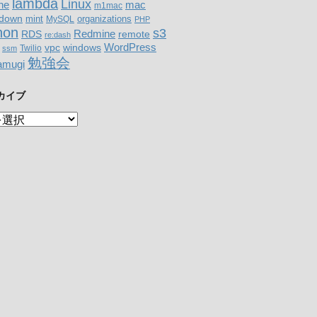
lambda
Linux
mac
ne
m1mac
down
organizations
mint
MySQL
PHP
hon
s3
RDS
Redmine
remote
re:dash
WordPress
windows
vpc
Twilio
ssm
勉強会
amugi
カイブ