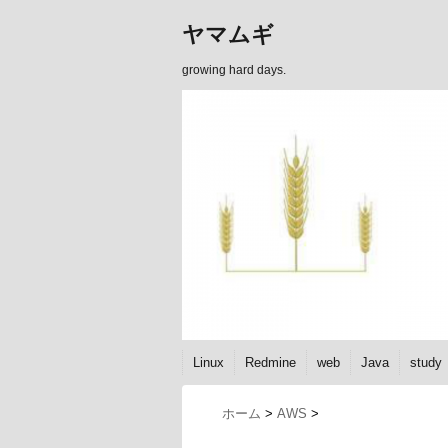
ヤマムギ
growing hard days.
Linux
Redmine
web
Java
study
ホーム
>
AWS
>