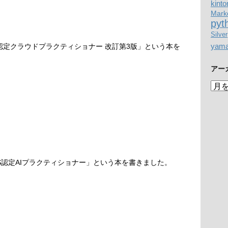
kinto
Mark
pyt
Silver
yam
S認定クラウドプラクティショナー 改訂第3版」という本を
アー
ア
ー
カ
イ
ブ
S認定AIプラクティショナー」という本を書きました。