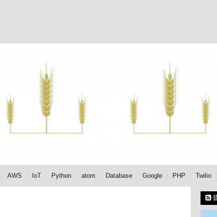
AWS
IoT
Python
atom
Database
Google
PHP
Twilio