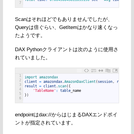
7
Scanはそれほどでもありませんでしたが、
Queryは倍ぐらい、GetItemはかなり速くなっ
たようです。
DAX Pythonクライアントは次のように使用さ
れていました。
1
import 
amazondax
2
client
=
amazondax
.
AmazonDaxClient
(
session
,
region_n
3
result
=
client
.
scan
(
{
4
'TableName'
:
table
_
name
5
}
)
6
endpointはdax://からはじまるDAXエンドポイ
ントが指定されています。