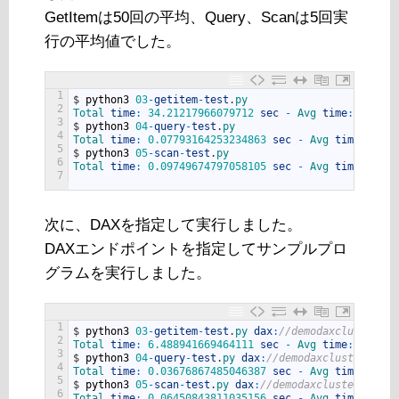
GetItemは50回の平均、Query、Scanは5回実
行の平均値でした。
1
$
python3
03
-
getitem
-
test
.
py
2
Total 
time
:
34.21217966079712
sec
-
Avg 
time
:
0.6842
3
$
python3
04
-
query
-
test
.
py
4
Total 
time
:
0.07793164253234863
sec
-
Avg 
time
:
0.01
5
$
python3
05
-
scan
-
test
.
py
6
Total 
time
:
0.09749674797058105
sec
-
Avg 
time
:
0.01
7
次に、DAXを指定して実行しました。
DAXエンドポイントを指定してサンプルプロ
グラムを実行しました。
1
$
python3
03
-
getitem
-
test
.
py 
dax
:
//demodaxcluster.8m
2
Total 
time
:
6.488941669464111
sec
-
Avg 
time
:
0.1297
3
$
python3
04
-
query
-
test
.
py 
dax
:
//demodaxcluster.8mgu
4
Total 
time
:
0.03676867485046387
sec
-
Avg 
time
:
0.00
5
$
python3
05
-
scan
-
test
.
py 
dax
:
//demodaxcluster.8mguw
6
Total 
time
:
0.06450843811035156
sec
-
Avg 
time
:
0.01