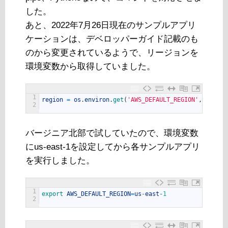
した。
あと、2022年7月26日現在のサンプルアプリ
ケーションは、デベロッパーガイド記載のも
のから変更されているようで、リージョンを
環境変数から取得していました。
1
region
=
os
.
environ
.
get
(
'AWS_DEFAULT_REGION'
,
'us-we
2
バージニア北部で試していたので、環境変数
にus-east-1を設定してから各サンプルアプリ
を実行しました。
1
export 
AWS_DEFAULT_REGION
=
us
-
east
-
1
2