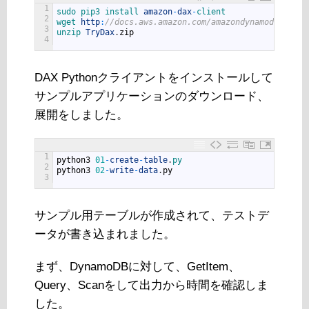
1
sudo 
pip3 
install 
amazon
-
dax
-
client
2
wget 
http
:
//docs.aws.amazon.com/amazondynamodb/lates
3
unzip 
TryDax
.
zip
4
DAX Pythonクライアントをインストールして
サンプルアプリケーションのダウンロード、
展開をしました。
1
python3
01
-
create
-
table
.
py
2
python3
02
-
write
-
data
.
py
3
サンプル用テーブルが作成されて、テストデ
ータが書き込まれました。
まず、DynamoDBに対して、GetItem、
Query、Scanをして出力から時間を確認しま
した。