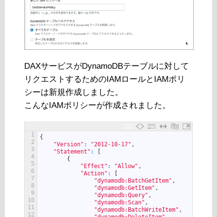
DAXサービスがDynamoDBテーブルに対して
リクエストするためのIAMロールとIAMポリ
シーは新規作成しました。
こんなIAMポリシーが作成されました。
1
{
2
"Version"
:
"2012-10-17"
,
3
"Statement"
:
[
4
{
5
"Effect"
:
"Allow"
,
6
"Action"
:
[
7
"dynamodb:BatchGetItem"
,
8
"dynamodb:GetItem"
,
9
"dynamodb:Query"
,
10
"dynamodb:Scan"
,
11
"dynamodb:BatchWriteItem"
,
12