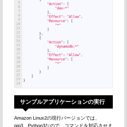
5
"Action"
:
[
6
"dax:*"
7
]
,
8
"Effect"
:
"Allow"
,
9
"Resource"
:
[
10
"*"
11
]
12
}
,
13
{
14
"Action"
:
[
15
"dynamodb:*"
16
]
,
17
"Effect"
:
"Allow"
,
18
"Resource"
:
[
19
"*"
20
]
21
}
22
]
23
}
24
サンプルアプリケーションの実行
Amazon Linux2の現行バージョンでは、
pip3、Python3なので、コマンドを対応させま