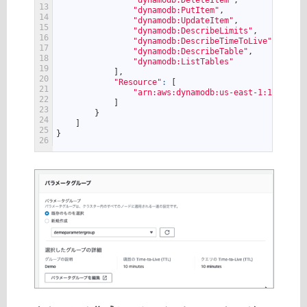
"dynamodb:DeleteItem"
,
13
"dynamodb:PutItem"
,
14
"dynamodb:UpdateItem"
,
15
"dynamodb:DescribeLimits"
,
16
"dynamodb:DescribeTimeToLive"
,
17
"dynamodb:DescribeTable"
,
18
"dynamodb:ListTables"
19
]
,
20
"Resource"
:
[
21
"arn:aws:dynamodb:us-east-1:12345678
22
]
23
}
24
]
25
}
26