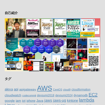
自己紹介
タグ
AWS
alexa
api
apigateway
cloudformation
CentOS
cloud9
EC2
cloudwatch
devsumi2018
devsumi2024
dynamodb
codecommit
lambda
jaws
jaws-ug
google
iam
Java
kintone
iot
iphone