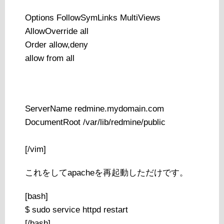
Options FollowSymLinks MultiViews
AllowOverride all
Order allow,deny
allow from all
ServerName redmine.mydomain.com
DocumentRoot /var/lib/redmine/public
[/vim]
これをしてapacheを再起動しただけです。
[bash]
$ sudo service httpd restart
[/bash]