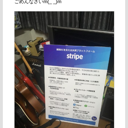
ごめんなさいm(_ _)m