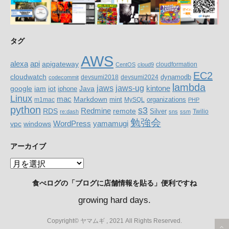
タグ
AWS
alexa
api
apigateway
cloudformation
CentOS
cloud9
EC2
cloudwatch
devsumi2018
devsumi2024
dynamodb
codecommit
lambda
jaws
jaws-ug
google
iam
Java
kintone
iot
iphone
Linux
mac
Markdown
organizations
m1mac
mint
MySQL
PHP
python
s3
RDS
Redmine
remote
Silver
Twilio
re:dash
sns
ssm
勉強会
WordPress
yamamugi
windows
vpc
アーカイブ
ア
ー
食べログの「ブログに店舗情報を貼る」便利ですね
カ
イ
growing hard days.
ブ
Copyright© ヤマムギ , 2021 All Rights Reserved.