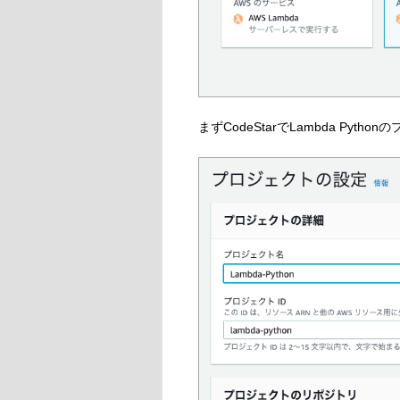
まずCodeStarでLambda Py