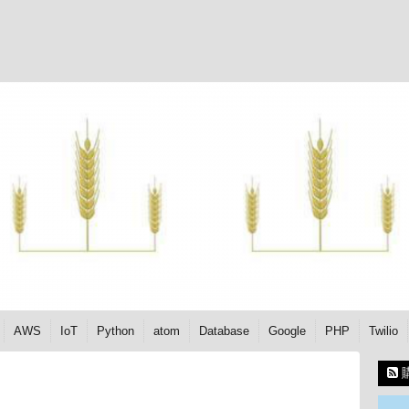
AWS
IoT
Python
atom
Database
Google
PHP
Twilio