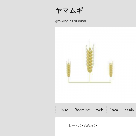
ヤマムギ
growing hard days.
Linux
Redmine
web
Java
study
ホーム
>
AWS
>