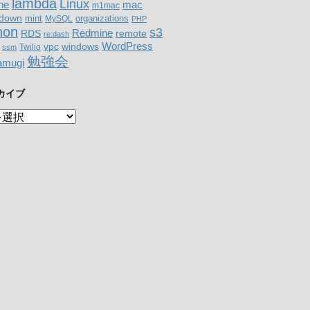
lambda
Linux
mac
ne
m1mac
down
organizations
mint
MySQL
PHP
hon
s3
RDS
Redmine
remote
re:dash
WordPress
windows
vpc
Twilio
ssm
勉強会
amugi
カイブ