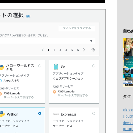
自己
タグ
alex
cloud
devsu
goog