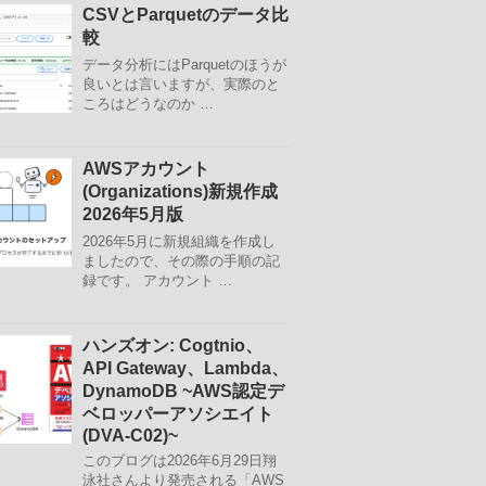
CSVとParquetのデータ比
較
データ分析にはParquetのほうが
良いとは言いますが、実際のと
ころはどうなのか …
AWSアカウント
(Organizations)新規作成
2026年5月版
2026年5月に新規組織を作成し
ましたので、その際の手順の記
録です。 アカウント …
ハンズオン: Cogtnio、
API Gateway、Lambda、
DynamoDB ~AWS認定デ
ベロッパーアソシエイト
(DVA-C02)~
このブログは2026年6月29日翔
泳社さんより発売される「AWS