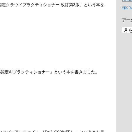
S認定クラウドプラクティショナー 改訂第3版」という本を
w
vpc
アー
ア
ー
カ
イ
ブ
S認定AIプラクティショナー」という本を書きました。