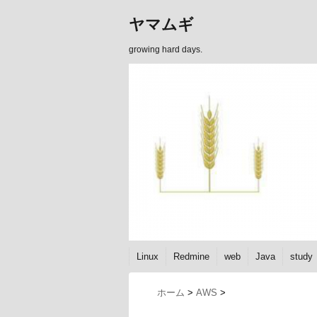
ヤマムギ
growing hard days.
Linux
Redmine
web
Java
study
ホーム
>
AWS
>