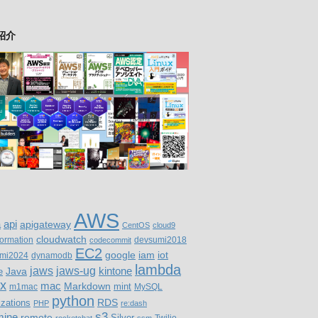
紹介
AWS
a
api
apigateway
CentOS
cloud9
cloudwatch
formation
devsumi2018
codecommit
EC2
google
iam
iot
mi2024
dynamodb
lambda
jaws
jaws-ug
Java
kintone
e
ux
mac
Markdown
m1mac
mint
MySQL
python
RDS
izations
PHP
re:dash
s3
ine
remote
Silver
Twilio
rocketchat
ssm