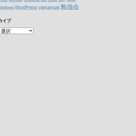
勉強会
WordPress
yamamugi
indows
カイブ