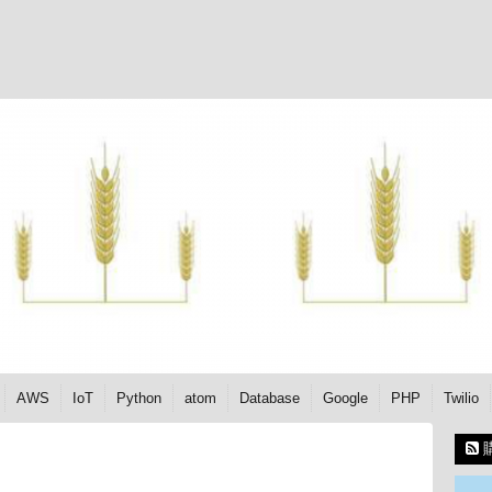
AWS
IoT
Python
atom
Database
Google
PHP
Twilio