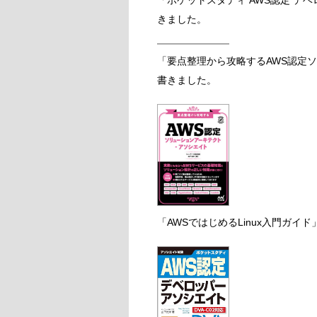
「ポケットスタディ AWS認定 デベ
きました。
「要点整理から攻略するAWS認定
書きました。
「AWSではじめるLinux入門ガイ