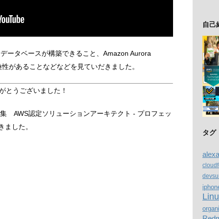
自己
にデータベースが構築できること、Amazon Aurora
して、互換性があることなどなどを見ていだきました。
がとうございました！
集 AWS認定ソリューションアーキテクト - プロフェッ
きました。
タグ
alex
cloud
devsu
iphon
Lin
organ
Redm