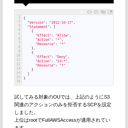
1
{
2
"Version"
:
"2012-10-17"
,
3
"Statement"
:
[
4
{
5
"Effect"
:
"Allow"
,
6
"Action"
:
"*"
,
7
"Resource"
:
"*"
8
}
,
9
{
10
"Effect"
:
"Deny"
,
11
"Action"
:
"S3:*"
,
12
"Resource"
:
"*"
13
}
14
]
15
}
16
試してみる対象のOUでは、上記のようにS3
関連のアクションのみを拒否するSCPを設定
しました。
上位はrootでFullAWSAccessが適用されてい
ます。