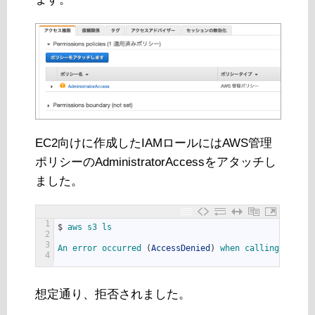
EC2向けに作成したIAMロールにはAWS管理
ポリシーのAdministratorAccessをアタッチし
ました。
1
$
aws 
s3 
ls
2
3
An 
error 
occurred
(
AccessDenied
)
when 
calling 
the 
Li
4
想定通り、拒否されました。