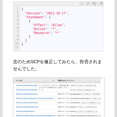
1
{
2
"Version"
:
"2012-10-17"
,
3
"Statement"
:
[
4
{
5
"Effect"
:
"Allow"
,
6
"Action"
:
"*"
,
7
"Resource"
:
"*"
8
}
9
]
10
}
11
念のためSCPを修正してみたら、拒否されま
せんでした。