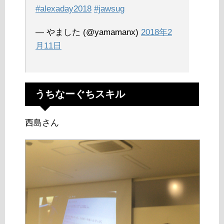
#alexaday2018
#jawsug
— やました (@yamamanx)
2018年2
月11日
うちなーぐちスキル
西島さん