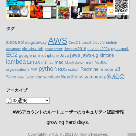
タグ
AWS
alexa
api
apigateway
cloudformation
CentOS
cloud9
cloudwatch
dynamodb
devsumi2018
devsumi2024
cloudfront
codecommit
EC2
jaws-ug
jaws
google
iam
Java
kintone
iot
iphone
lambda
Linux
mac
Markdown
m1mac
mint
MySQL
python
s3
RDS
Redmine
organizations
remote
PHP
re:dash
勉強会
WordPress
yamamugi
windows
Silver
vpc
Twilio
ssm
アーカイブ
ア
ー
AWSアカウントのルートユーザーのセキュリティ認証情報
カ
イ
growing hard days.
ブ
Copyright© ヤマムギ , 2021 All Rights Reserved.