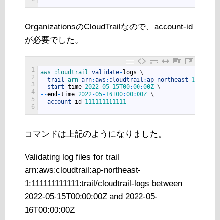
OrganizationsのCloudTrailなので、account-id
が必要でした。
1
aws 
cloudtrail 
validate
-
logs
\
2
--
trail
-
arn 
arn
:
aws
:
cloudtrail
:
ap
-
northeast
-
1
:
111111
3
--
start
-
time
2022
-
05
-
15T00
:
00
:
00Z
\
4
--
end
-
time
2022
-
05
-
16T00
:
00
:
00Z
\
5
--
account
-
id
111111111111
6
コマンドは上記のようになりました。
Validating log files for trail
arn:aws:cloudtrail:ap-northeast-
1:111111111111:trail/cloudtrail-logs between
2022-05-15T00:00:00Z and 2022-05-
16T00:00:00Z