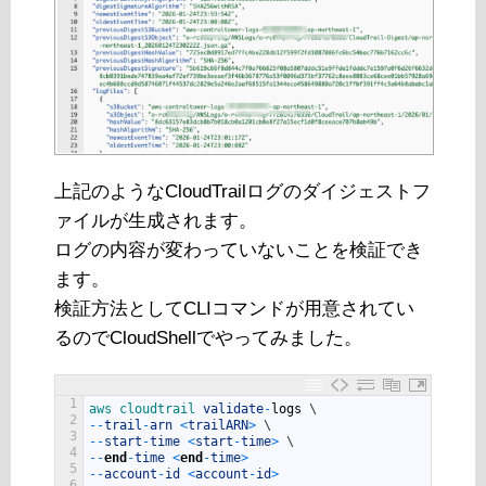
上記のようなCloudTrailログのダイジェストフ
ァイルが生成されます。
ログの内容が変わっていないことを検証でき
ます。
検証方法としてCLIコマンドが用意されてい
るのでCloudShellでやってみました。
1
aws 
cloudtrail 
validate
-
logs
\
2
--
trail
-
arn
<
trailARN
>
\
3
--
start
-
time
<
start
-
time
>
\
4
--
end
-
time
<
end
-
time
>
5
--
account
-
id
<
account
-
id
>
6