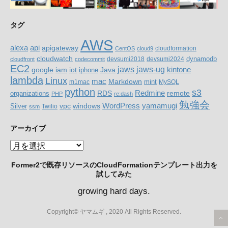
タグ
AWS
alexa
api
apigateway
cloudformation
CentOS
cloud9
cloudwatch
dynamodb
devsumi2018
devsumi2024
cloudfront
codecommit
EC2
jaws-ug
jaws
google
iam
Java
kintone
iot
iphone
lambda
Linux
mac
Markdown
m1mac
mint
MySQL
python
s3
RDS
Redmine
organizations
remote
PHP
re:dash
勉強会
WordPress
yamamugi
windows
Silver
vpc
Twilio
ssm
アーカイブ
ア
ー
Former2で既存リソースのCloudFormationテンプレート出力を
カ
試してみた
イ
ブ
growing hard days.
Copyright© ヤマムギ , 2020 All Rights Reserved.