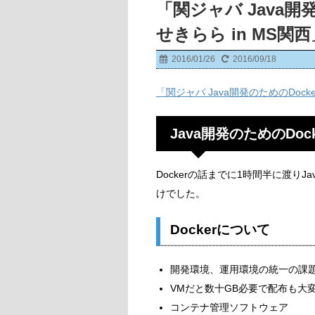
「関ジャバ Java開
せきらら in MS
2016/01/26
2016/09/18
「関ジャバ Java開発のためのDocke
Java開発のためのDock
Dockerの話までに1時間半に渡りJa
けでした。
Dockerについて
開発環境、運用環境の統一の課
VMだと数十GB必要で配布も大
コンテナ管理ソフトウェア