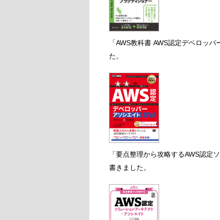
「AWS教科書 AWS認定デベロッ
た。
「要点整理から攻略するAWS認定
書きました。