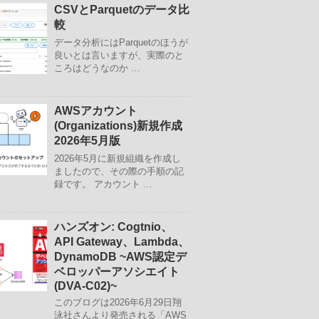
CSVとParquetのデータ比
較
データ分析にはParquetのほうが
良いとは言いますが、実際のと
ころはどうなのか …
AWSアカウント
(Organizations)新規作成
2026年5月版
2026年5月に新規組織を作成し
ましたので、その際の手順の記
録です。 アカウント …
ハンズオン: Cogtnio、
API Gateway、Lambda、
DynamoDB ~AWS認定デ
ベロッパーアソシエイト
(DVA-C02)~
このブログは2026年6月29日翔
泳社さんより発売される「AWS