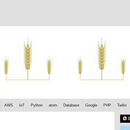
AWS
IoT
Python
atom
Database
Google
PHP
Twilio