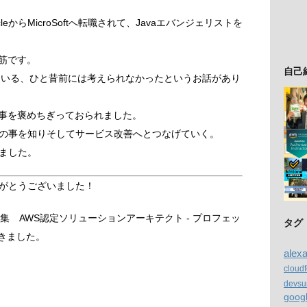
eからMicroSoftへ転職されて、Javaエバンジェリストを
一筋です。
自己
を使っている、ひと昔前には考えられなかったというお話があり
oftの事を褒めちぎっておられました。
の事を知りそしてサービス改善へとつなげていく。
ました。
がとうございました！
集 AWS認定ソリューションアーキテクト - プロフェッ
タグ
きました。
alex
cloud
devsu
goog