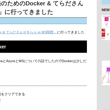
発のためのDocker & てらださん
NEW
関西」に行ってきました
r & てらださんせきらら in MS関西」
に行ってきました
er
vaとAzureとMSについての話でしたのでDockerは少しだ
題をクリアできる
変