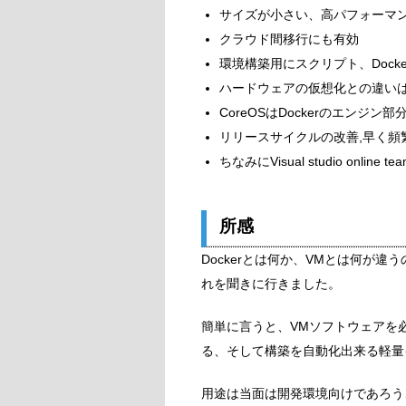
サイズが小さい、高パフォーマ
クラウド間移行にも有効
環境構築用にスクリプト、Dockerfile
ハードウェアの仮想化との違い
CoreOSはDockerのエンジン部
リリースサイクルの改善,早く頻
ちなみにVisual studio online
所感
Dockerとは何か、VMとは何が
れを聞きに行きました。
簡単に言うと、VMソフトウェアを必
る、そして構築を自動化出来る軽量
用途は当面は開発環境向けであろう