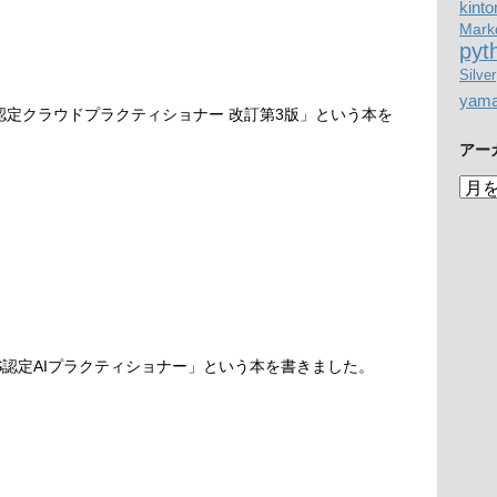
kinto
Mark
pyt
Silver
yam
S認定クラウドプラクティショナー 改訂第3版」という本を
アー
ア
ー
カ
イ
ブ
S認定AIプラクティショナー」という本を書きました。