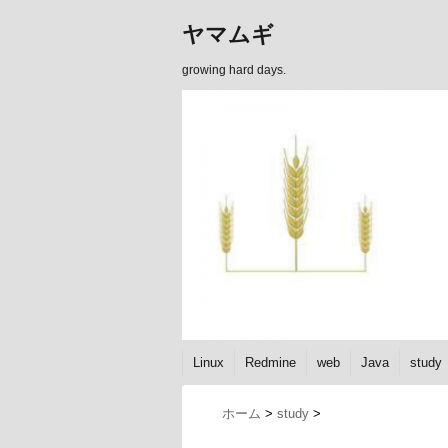
ヤマムギ
growing hard days.
Linux
Redmine
web
Java
study
ホーム
>
study
>