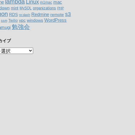
lambda
Linux
mac
ne
m1mac
down
organizations
mint
MySQL
PHP
hon
s3
RDS
Redmine
remote
re:dash
WordPress
windows
vpc
Twilio
ssm
勉強会
amugi
カイブ