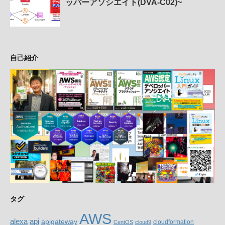
ッパーアソシエイト(DVA-C02)~
自己紹介
タグ
AWS
alexa
api
apigateway
cloudformation
CentOS
cloud9