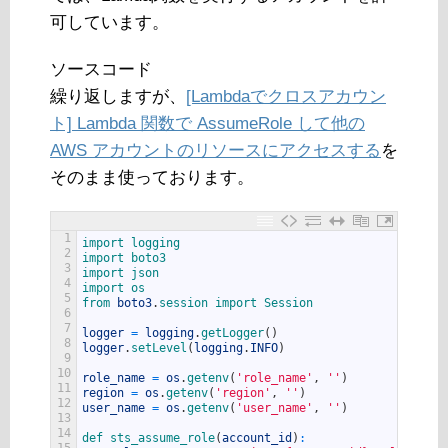
可しています。
ソースコード
繰り返しますが、
[Lambdaでクロスアカウン
ト] Lambda 関数で AssumeRole して他の
AWS アカウントのリソースにアクセスする
を
そのまま使っております。
1
import 
logging
2
import 
boto3
3
import 
json
4
import 
os
5
from 
boto3
.
session 
import 
Session
6
7
logger
=
logging
.
getLogger
(
)
8
logger
.
setLevel
(
logging
.
INFO
)
9
10
role_name
=
os
.
getenv
(
'role_name'
,
''
)
11
region
=
os
.
getenv
(
'region'
,
''
)
12
user_name
=
os
.
getenv
(
'user_name'
,
''
)
13
14
def 
sts_assume_role
(
account_id
)
:
15