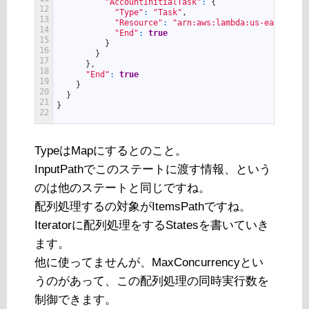
"AccountInitialTask"
:
{
12
"Type"
:
"Task"
,
13
"Resource"
:
"arn:aws:lambda:us-east-2:00
14
"End"
:
true
15
}
16
}
17
}
,
18
"End"
:
true
19
}
20
}
21
}
22
TypeはMapにするとのこと。
InputPathでこのステートに渡す情報、という
のは他のステートと同じですね。
配列処理するの対象がItemsPathですね。
Iteratorに配列処理をするStatesを書いていき
ます。
他に使ってませんが、MaxConcurrencyとい
うのがあって、この配列処理の同時実行数を
制御できます。