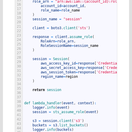
role_arn
=
"arn:aws:iam::{account_id}:role/{role
16
account_id
=
account_id
,
17
role_name
=
role
_
name
18
)
19
session_name
=
"session"
20
21
client
=
boto3
.
client
(
'sts'
)
22
23
response
=
client
.
assume_role
(
24
RoleArn
=
role_arn
,
25
RoleSessionName
=
session
_
name
26
)
27
28
session
=
Session
(
29
aws_access_key_id
=
response
[
'Credentials'
]
[
'A
30
aws_secret_access_key
=
response
[
'Credentials'
31
aws_session_token
=
response
[
'Credentials'
]
[
'S
32
region_name
=
region
33
)
34
35
return
session
36
37
38
def 
lambda_handler
(
event
,
context
)
:
39
logger
.
info
(
event
)
40
session
=
sts_assume_role
(
event
)
41
42
s3
=
session
.
client
(
's3'
)
43
buckets
=
s3
.
list_buckets
(
)
44
logger
.
info
(
buckets
)