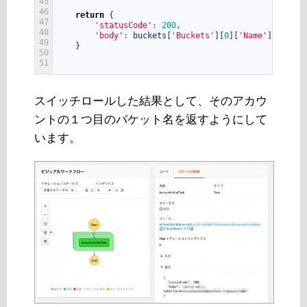
45
46
return
{
47
'statusCode'
:
200
,
48
'body'
:
buckets
[
'Buckets'
]
[
0
]
[
'Name'
]
49
}
50
51
スイッチロールした結果として、そのアカウ
ントの１つ目のバケット名を返すようにして
います。