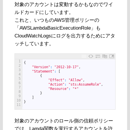
対象のアカウントは変動するかもなのでワイ
ルドカードにしています。
これと、いつものAWS管理ポリシーの
「AWSLambdaBasicExecutionRole」も
CloudWatchLogsにログを出力するためにアタ
ッチしています。
1
{
2
"Version"
:
"2012-10-17"
,
3
"Statement"
:
[
4
{
5
"Effect"
:
"Allow"
,
6
"Action"
:
"sts:AssumeRole"
,
7
"Resource"
:
"*"
8
}
9
]
10
}
11
対象のアカウントのロール側の信頼ポリシー
では、Lamda関数を実行するアカウントを許