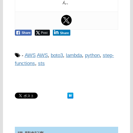
ん。
Share
Post
Share
-
AWS
AWS
,
boto3
,
lambda
,
python
,
step-
functions
,
sts