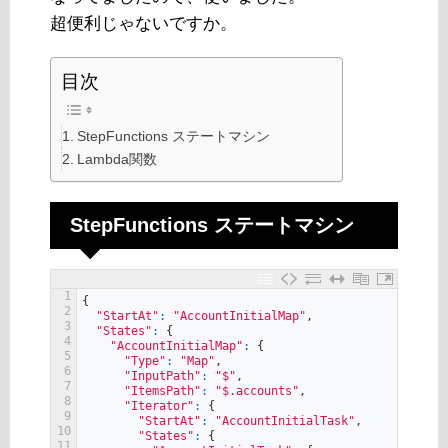
超便利じゃないですか。
目次
StepFunctions ステートマシン
Lambda関数
StepFunctions ステートマシン
1
{
2
"StartAt"
:
"AccountInitialMap"
,
3
"States"
:
{
4
"AccountInitialMap"
:
{
5
"Type"
:
"Map"
,
6
"InputPath"
:
"$"
,
7
"ItemsPath"
:
"$.accounts"
,
8
"Iterator"
:
{
9
"StartAt"
:
"AccountInitialTask"
,
10
"States"
:
{
11