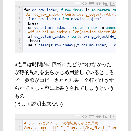
1
for
do_row_index
,
f_row_index 
in
enumerate
(
range
(
pad
2
#if do_row_index > len(drawing_object):#よくある配
3
if
do_row_index
>
len
(
drawing_object
)
-
1
:
4
break
5
for
do_column_index
,
f_column_index 
in
enumerate
(
ra
6
#if do_column_index > len(drawing_object[do_r
7
if
do_column_index
>
len
(
drawing_object
[
do_row_ind
8
break
9
self
.
field
[
f_row_index
]
[
f_column_index
]
=
drawing_
10
3点目は時間内に回答にたどりつけなかった
が静的配列をあらかじめ用意しているところ
で、参照がコピーされた結果、全行がひきず
られて同じ内容に上書きされてしまうという
もの。
(うまく説明出来ない)
1
# フレームとフィールドの領域あらかじめ用意
2
#self.frame = [[" "] * self.FRAME_WIDTH] * s
3