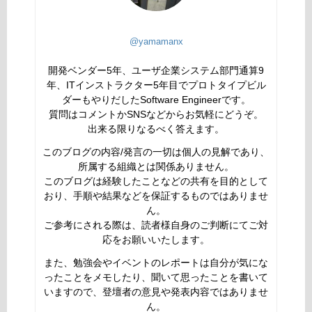
@yamamanx
開発ベンダー5年、ユーザ企業システム部門通算9
年、ITインストラクター5年目でプロトタイプビル
ダーもやりだしたSoftware Engineerです。
質問はコメントかSNSなどからお気軽にどうぞ。
出来る限りなるべく答えます。
このブログの内容/発言の一切は個人の見解であり、
所属する組織とは関係ありません。
このブログは経験したことなどの共有を目的として
おり、手順や結果などを保証するものではありませ
ん。
ご参考にされる際は、読者様自身のご判断にてご対
応をお願いいたします。
また、勉強会やイベントのレポートは自分が気にな
ったことをメモしたり、聞いて思ったことを書いて
いますので、登壇者の意見や発表内容ではありませ
ん。