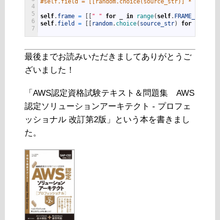
#self.field = [[random.choice(source_str)] * self.FI
4
5
self
.
frame
=
[
[
" "
for
_
in
range
(
self
.
FRAME_WIDTH
)
6
self
.
field
=
[
[
random
.
choice
(
source_str
)
for
_
in
ra
7
最後までお読みいただきましてありがとうご
ざいました！
「AWS認定資格試験テキスト＆問題集 AWS
認定ソリューションアーキテクト - プロフェ
ッショナル 改訂第2版」という本を書きまし
た。