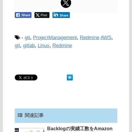
Share
Post
Share
-
git
,
ProjectManagement
,
Redmine
AWS
,
git
,
gitlab
,
Linux
,
Redmine
関連記事
Backlogの実績工数をAmazon