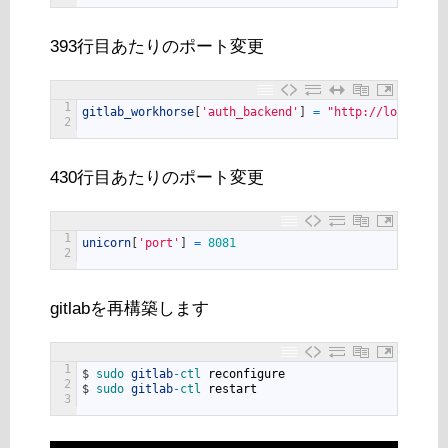
393行目あたりのポート変更
1
gitlab_workhorse
[
'auth_backend'
]
=
"http://localhost
2
430行目あたりのポート変更
1
unicorn
[
'port'
]
=
8081
2
gitlabを再構築します
1
$
sudo 
gitlab
-
ctl 
reconfigure
2
$
sudo 
gitlab
-
ctl 
restart
3