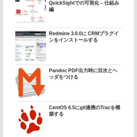
QuickSightでの可視化 – 仕組み
編
Redmine 3.0.0に CRMプラグイ
ンをインストールする
Pandoc PDF出力時に目次とヘ
ッダをつける
CentOS 6.5にgit連携のTracを構
築する